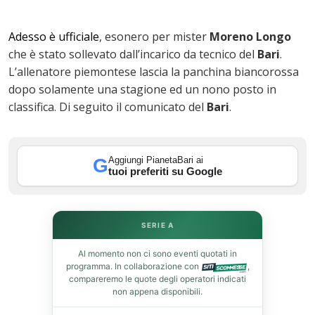
Adesso è ufficiale
, esonero per mister
Moreno
Longo
che è stato sollevato dall’incarico da tecnico del
Bari
.
L’allenatore piemontese lascia la panchina biancorossa
dopo solamente una stagione ed un nono posto in
classifica. Di seguito il comunicato del
Bari
.
ok
Aggiungi PianetaBari ai
G
tuoi preferiti su Google
In
SERIE A
st
Al momento non ci sono eventi quotati in
programma. In collaborazione con
,
compareremo le quote degli operatori indicati
leupon
non appena disponibili.