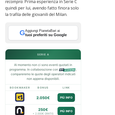
recompra
. Prima esperienza in Serie C
quindi per lui, avendo fatto finora solo
la trafila delle giovanili del Milan.
Aggiungi PianetaBari ai
G
tuoi preferiti su Google
SERIE A
Al momento non ci sono eventi quotati in
programma. In collaborazione con
,
compareremo le quote degli operatori indicati
non appena disponibili.
BOOKMAKER
BONUS
LINK
2.050€
PIÙ INFO
250€
PIÙ INFO
+ 2.000€ GRATIS