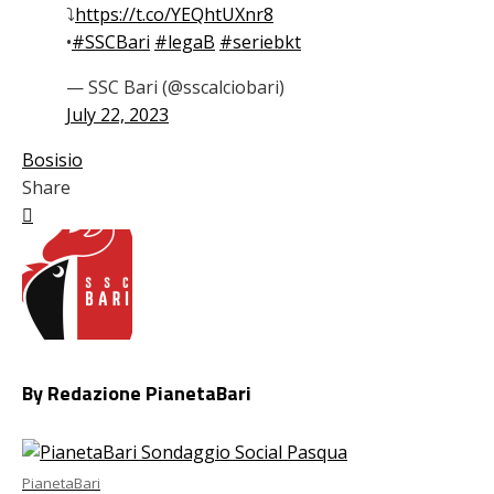
⤵️
https://t.co/YEQhtUXnr8
•
#SSCBari
#legaB
#seriebkt
— SSC Bari (@sscalciobari)
July 22, 2023
Bosisio
Share
Facebook
Twitter
LinkedIn
Pinterest
Stumbleupon
Email
By Redazione PianetaBari
PianetaBari