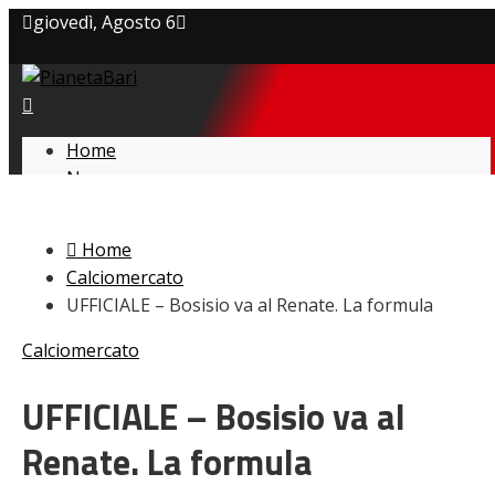
giovedì, Agosto 6
Privacy policy
Cookie Policy
Home
News
Contatti
Amarcord
Ex
Home
L’avversario
Calciomercato
Giovanili
UFFICIALE – Bosisio va al Renate. La formula
Le pagelle
Interviste
Calciomercato
Focus
Calciomercato
UFFICIALE – Bosisio va al
Serie B
Renate. La formula
Video