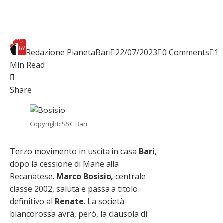
Redazione PianetaBari
22/07/2023
0 Comments
1
Min Read
Facebook
Twitter
LinkedIn
Pinterest
Stumbleupon
Email
Share
Copyright: SSC Bari
Terzo movimento in uscita in casa
Bari
,
dopo la cessione di Mane alla
Recanatese.
Marco Bosisio,
centrale
classe 2002, saluta e passa a titolo
definitivo al
Renate
. La società
biancorossa avrà, però, la clausola di