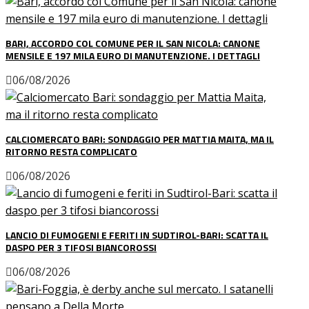
BARI, ACCORDO COL COMUNE PER IL SAN NICOLA: CANONE
Home
MENSILE E 197 MILA EURO DI MANUTENZIONE. I DETTAGLI
News
06/08/2026
Amarcord
Ex
L’avversario
Giovanili
CALCIOMERCATO BARI: SONDAGGIO PER MATTIA MAITA, MA IL
RITORNO RESTA COMPLICATO
Le pagelle
Interviste
06/08/2026
Focus
Calciomercato
Serie B
LANCIO DI FUMOGENI E FERITI IN SUDTIROL-BARI: SCATTA IL
Video
DASPO PER 3 TIFOSI BIANCOROSSI
06/08/2026