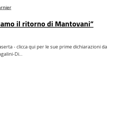
rnier
iamo il ritorno di Mantovani”
rta - clicca qui per le sue prime dichiarazioni da
agalini-Di…