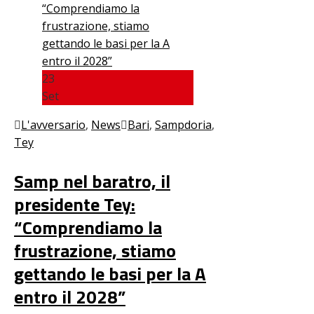
23
Set
L'avversario
,
News
Bari
,
Sampdoria
,
Tey
Samp nel baratro, il
presidente Tey:
“Comprendiamo la
frustrazione, stiamo
gettando le basi per la A
entro il 2028”