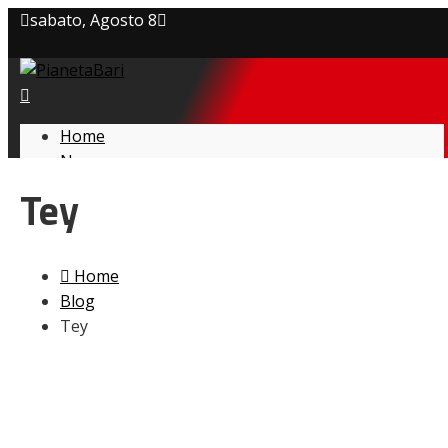
sabato, Agosto 8
Privacy policy
Cookie Policy
Home
News
Contatti
Amarcord
Tey
Ex
L’avversario
Giovanili
Home
Le pagelle
Blog
Interviste
Tey
Focus
Calciomercato
Serie B
Video