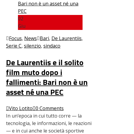
02
Giu
Focus
,
News
Bari
,
De Laurentiis
,
Serie C
,
silenzio
,
sindaco
De Laurentiis e il solito
film muto dopo i
fallimenti: Bari non è un
asset né una PEC
Vito Lotito
0 Comments
In un’epoca in cui tutto corre — la
tecnologia, le informazioni, le reazioni
— e in cui anche le società sportive