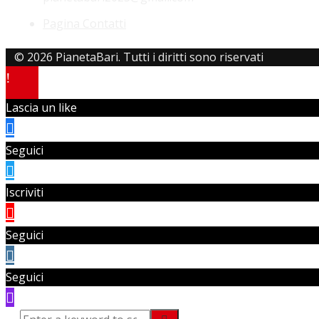
Pagina Contatti
© 2026 PianetaBari. Tutti i diritti sono riservati
Lascia un like
Seguici
Iscriviti
Seguici
Seguici