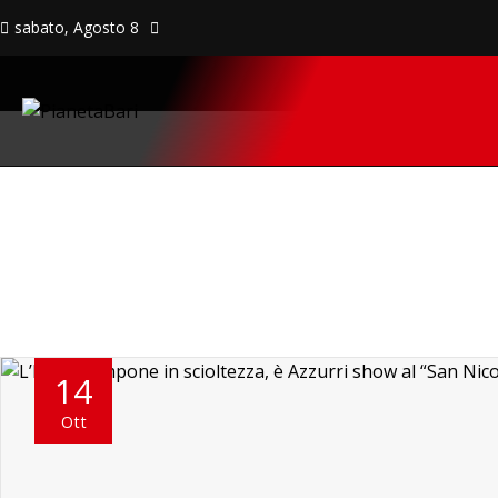
sabato, Agosto 8
14
Ott