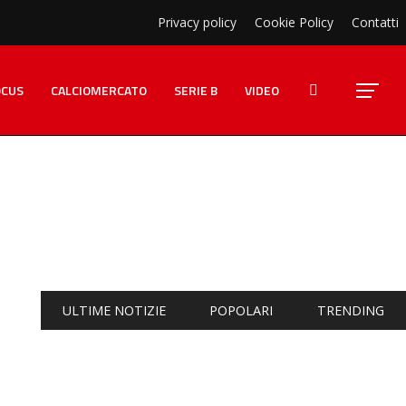
Privacy policy
Cookie Policy
Contatti
OCUS
CALCIOMERCATO
SERIE B
VIDEO
ULTIME NOTIZIE
POPOLARI
TRENDING