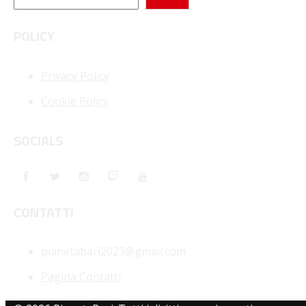
POLICY
Privacy Policy
Cookie Policy
SOCIALS
CONTATTI
pianetabari2023@gmail.com
Pagina Contatti