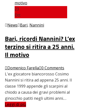
23
Ott
News
Bari
,
Nannini
Bari, ricordi Nannini? L’ex
terzino si ritira a 25 anni.
Il motivo
Domenico Farella
0 Comments
L'ex giocatore biancorosso Cosimo
Nannini si ritira ad appena 25 anni. Il
classe 1999 appende gli scarpini al
chiodo a causa dei gravi problemi al
ginocchio patiti negli ultimi anni.…
Leggi di più