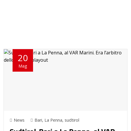
20
Mag
News
Bari
,
La Penna
,
sudtirol