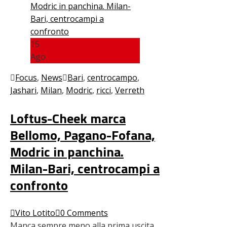
15
Ago
Focus
,
News
Bari
,
centrocampo
,
Jashari
,
Milan
,
Modric
,
ricci
,
Verreth
Loftus-Cheek marca
Bellomo, Pagano-Fofana,
Modric in panchina.
Milan-Bari, centrocampi a
confronto
Vito Lotito
0 Comments
Manca sempre meno alla prima uscita