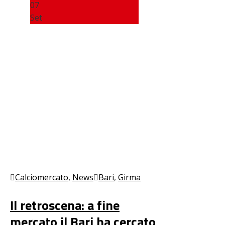
07
Set
Calciomercato
,
News
Bari
,
Girma
Il retroscena: a fine
mercato il Bari ha cercato