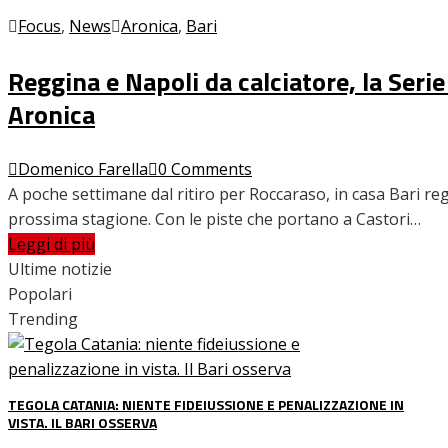
Focus
,
News
Aronica
,
Bari
INTERVISTE
Reggina e Napoli da calciatore, la Serie
Aronica
FOCUS
Domenico Farella
0 Comments
A poche settimane dal ritiro per Roccaraso, in casa Bari reg
prossima stagione. Con le piste che portano a Castori…
CALCIOMERCATO
Leggi di più
Ultime notizie
Popolari
SERIE B
Trending
TEGOLA CATANIA: NIENTE FIDEIUSSIONE E PENALIZZAZIONE IN
VIDEO
VISTA. IL BARI OSSERVA