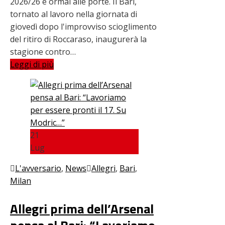
2026/26 è ormai alle porte. Il Bari,
tornato al lavoro nella giornata di
giovedì dopo l'improvviso scioglimento
del ritiro di Roccaraso, inaugurerà la
stagione contro…
Leggi di più
21
Lug
L'avversario
,
News
Allegri
,
Bari
,
Milan
Allegri prima dell’Arsenal