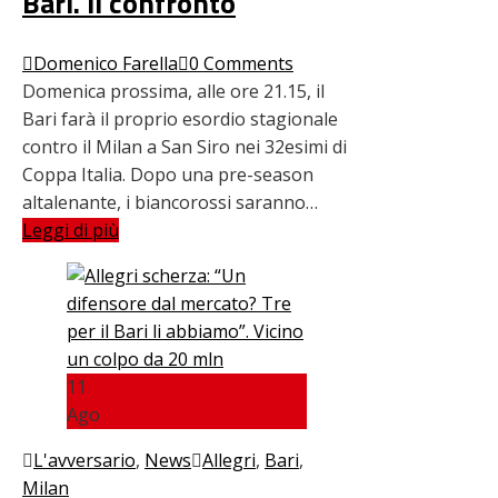
Bari. Il confronto
Domenico Farella
0 Comments
Domenica prossima, alle ore 21.15, il
Bari farà il proprio esordio stagionale
contro il Milan a San Siro nei 32esimi di
Coppa Italia. Dopo una pre-season
altalenante, i biancorossi saranno…
Leggi di più
11
Ago
L'avversario
,
News
Allegri
,
Bari
,
Milan