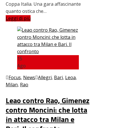
Coppa Italia. Una gara affascinante
quanto ostica che…
Leggi di più
15
Ago
Focus
,
News
Allegri
,
Bari
,
Leoa
,
Milan
,
Rao
Leao contro Rao, Gimenez
contro Moncini: che lotta
in attacco tra Milan e