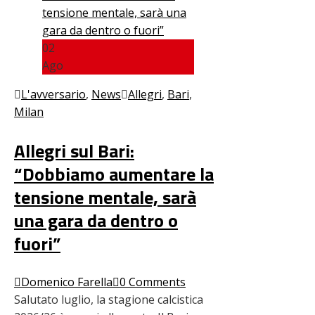
02
Ago
L'avversario
,
News
Allegri
,
Bari
,
Milan
Allegri sul Bari:
“Dobbiamo aumentare la
tensione mentale, sarà
una gara da dentro o
fuori”
Domenico Farella
0 Comments
Salutato luglio, la stagione calcistica