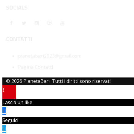
SOCIALS
CONTATTI
pianetabari2023@gmail.com
Pagina Contatti
© 2026 PianetaBari. Tutti i diritti sono riservati
Lascia un like
Seguici