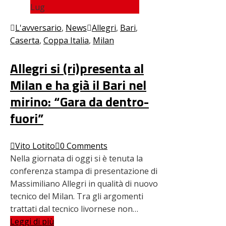
Lug
L'avversario
,
News
Allegri
,
Bari
,
Caserta
,
Coppa Italia
,
Milan
Allegri si (ri)presenta al
Milan e ha già il Bari nel
mirino: “Gara da dentro-
fuori”
Vito Lotito
0 Comments
Nella giornata di oggi si è tenuta la
conferenza stampa di presentazione di
Massimiliano Allegri in qualità di nuovo
tecnico del Milan. Tra gli argomenti
trattati dal tecnico livornese non…
Leggi di più