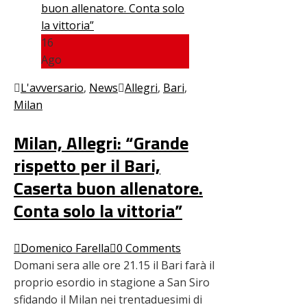
16
Ago
L'avversario
,
News
Allegri
,
Bari
,
Milan
Milan, Allegri: “Grande
rispetto per il Bari,
Caserta buon allenatore.
Conta solo la vittoria”
Domenico Farella
0 Comments
Domani sera alle ore 21.15 il Bari farà il
proprio esordio in stagione a San Siro
sfidando il Milan nei trentaduesimi di