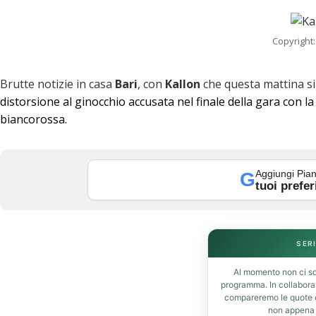
Copyright:
Brutte notizie in casa
Bari
, con
Kallon
che questa mattina si
distorsione al ginocchio accusata nel finale della gara con l
biancorossa.
Aggiungi Pian
G
tuoi prefer
k
SERI
Al momento non ci so
programma. In collabor
compareremo le quote de
t
non appena d