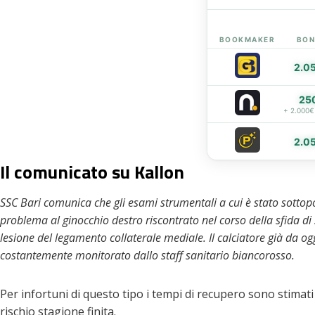
eupon
BOOKMAKER
BON
2.0
25
+ 2.000€
2.0
Il comunicato su Kallon
SSC Bari comunica che gli esami strumentali a cui è stato sottopos
problema al ginocchio destro riscontrato nel corso della sfida 
lesione del legamento collaterale mediale. Il calciatore già da o
costantemente monitorato dallo staff sanitario biancorosso.
Per infortuni di questo tipo i tempi di recupero sono stimati
rischio stagione finita.