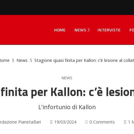
HOME
NEWS
INTERVISTE
F
ome
News
Stagione quasi finita per Kallon: c’è lesione al colla
NEWS
inita per Kallon: c’è lesio
L'infortunio di Kallon
edazione PianetaBari
19/03/2024
0 Comments
1 