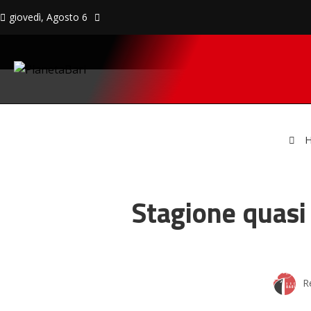
giovedì, Agosto 6
H
Stagione quasi f
R