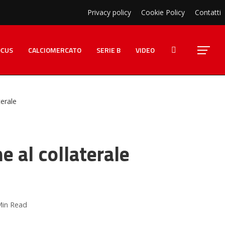
Privacy policy
Cookie Policy
Contatti
OCUS
CALCIOMERCATO
SERIE B
VIDEO
terale
ne al collaterale
Min Read