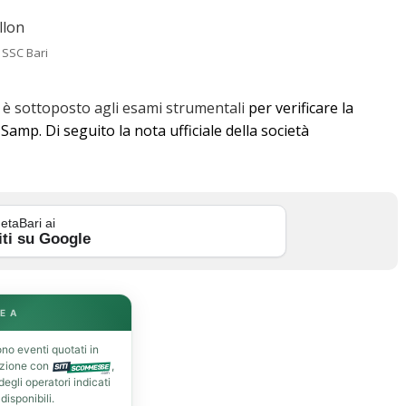
 SSC Bari
 è sottoposto agli esami strumentali
per verificare la
a Samp.
Di seguito la nota ufficiale della società
etaBari ai
iti su Google
E A
no eventi quotati in
azione con
,
gli operatori indicati
isponibili.