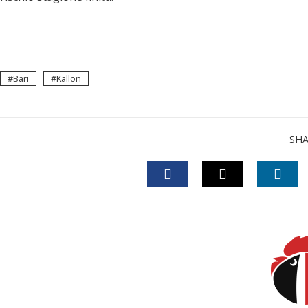
Bari
Kallon
SH
FACEBOOK
TWITTER
LINK