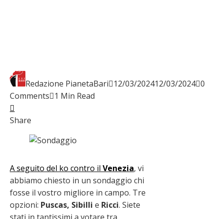
Redazione PianetaBari
12/03/2024
12/03/2024
0
Comments
1 Min Read
Facebook
Twitter
LinkedIn
Pinterest
Stumbleupon
Email
Share
A seguito del ko contro il
Venezia
, vi
abbiamo chiesto in un sondaggio chi
fosse il vostro migliore in campo. Tre
opzioni:
Puscas, Sibilli
e
Ricci
. Siete
stati in tantissimi a votare tra