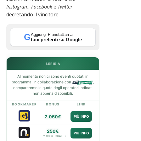
Instagram,
Facebook
e
Twitter
,
decretando il vincitore.
Aggiungi PianetaBari ai
G
tuoi preferiti su Google
SERIE A
Al momento non ci sono eventi quotati in
programma. In collaborazione con
,
compareremo le quote degli operatori indicati
non appena disponibili.
BOOKMAKER
BONUS
LINK
2.050€
PIÙ INFO
250€
PIÙ INFO
+ 2.000€ GRATIS