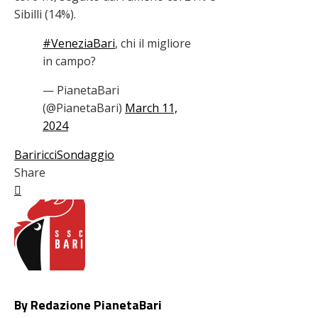
Sibilli (14%).
#VeneziaBari
, chi il migliore
in campo?
— PianetaBari
(@PianetaBari)
March 11,
2024
Bari
ricci
Sondaggio
Share
Facebook
Twitter
LinkedIn
Pinterest
Stumbleupon
Email
By Redazione PianetaBari