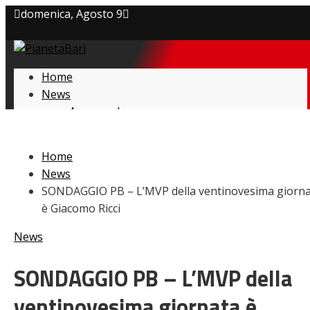
domenica, Agosto 9
Privacy policy
Home
Cookie Policy
News
Amarcord
Contatti
Ex
L’avversario
Home
Giovanili
News
Le pagelle
SONDAGGIO PB – L’MVP della ventinovesima giorn
Interviste
è Giacomo Ricci
Focus
Calciomercato
News
Serie B
Video
SONDAGGIO PB – L’MVP della
ventinovesima giornata è