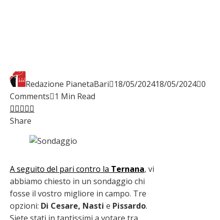
Redazione PianetaBari
18/05/2024
18/05/2024
0
Comments
1 Min Read
Facebook
Twitter
LinkedIn
Pinterest
Stumbleupon
Email
Share
A seguito del pari contro la
Ternana
, vi
abbiamo chiesto in un sondaggio chi
fosse il vostro migliore in campo. Tre
opzioni:
Di Cesare, Nasti
e
Pissardo
.
Siete stati in tantissimi a votare tra