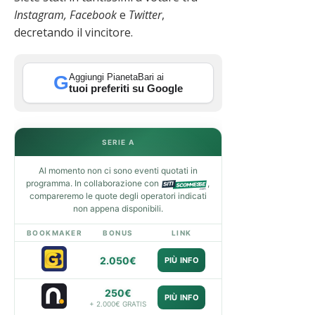
Instagram,
Facebook
e
Twitter
,
decretando il vincitore.
Aggiungi PianetaBari ai
G
tuoi preferiti su Google
SERIE A
Al momento non ci sono eventi quotati in
programma. In collaborazione con
,
compareremo le quote degli operatori indicati
non appena disponibili.
BOOKMAKER
BONUS
LINK
2.050€
PIÙ INFO
250€
PIÙ INFO
+ 2.000€ GRATIS