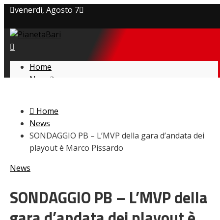
venerdì, Agosto 7
Privacy policy
Cookie Policy
Home
News
Contatti
Amarcord
Ex
Home
L’avversario
News
Giovanili
SONDAGGIO PB – L’MVP della gara d’andata dei
Le pagelle
playout è Marco Pissardo
Interviste
Focus
News
Calciomercato
Serie B
SONDAGGIO PB – L’MVP della
Video
gara d’andata dei playout è