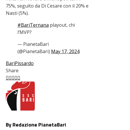
75%, seguito da Di Cesare con il 20% e
Nasti (5%).
#BariTernana
playout, chi
l’MVP?
— PianetaBari
(@PianetaBari)
May 17, 2024
Bari
Pissardo
Share
Facebook
Twitter
LinkedIn
Pinterest
Stumbleupon
Email
By Redazione PianetaBari