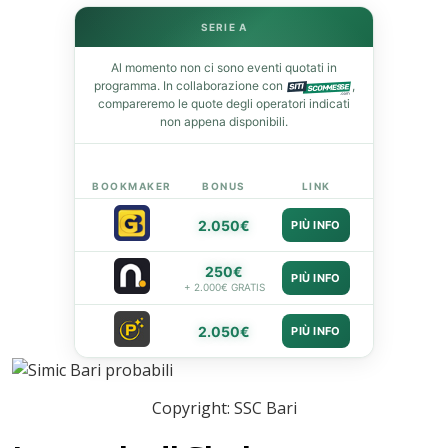
st
SERIE A
Al momento non ci sono eventi quotati in
leupon
programma. In collaborazione con
,
compareremo le quote degli operatori indicati
non appena disponibili.
BOOKMAKER
BONUS
LINK
2.050€
PIÙ INFO
250€
PIÙ INFO
+ 2.000€ GRATIS
2.050€
PIÙ INFO
Copyright: SSC Bari