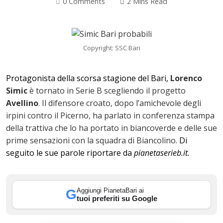
0 Comments
2 Mins Read
Copyright: SSC Bari
Protagonista della scorsa stagione del Bari,
Lorenco
Simic
è tornato in Serie B scegliendo il progetto
Avellino
. Il difensore croato, dopo l’amichevole degli
irpini contro il Picerno, ha parlato in conferenza stampa
della trattiva che lo ha portato in biancoverde e delle sue
prime sensazioni con la squadra di Biancolino.
Di
seguito le sue parole riportare da
pianetaserieb.it.
ok
Aggiungi PianetaBari ai
G
tuoi preferiti su Google
In