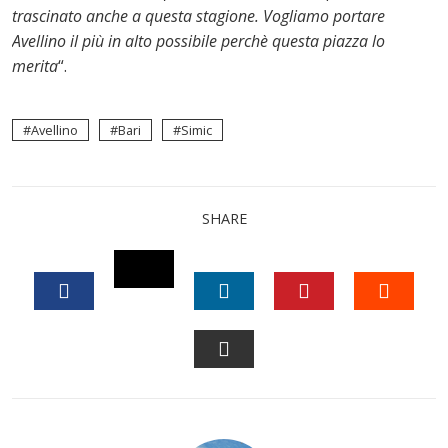
trascinato anche a questa stagione. Vogliamo portare
Avellino il più in alto possibile perchè questa piazza lo
merita
“.
Avellino
Bari
Simic
SHARE
TWITTER
FACEBOOK
LINKEDIN
PINTEREST
STUM
EMAIL