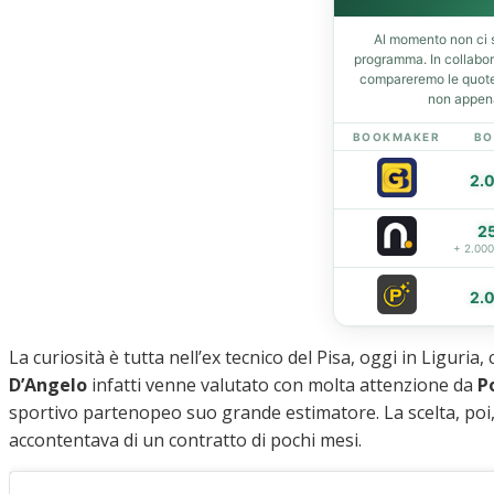
Al momento non ci s
programma. In collabo
Home
compareremo le quote 
non appena
News
Amarcord
BOOKMAKER
BO
Ex
2.
L’avversario
Giovanili
2
Le pagelle
+ 2.00
Interviste
2.
Focus
Calciomercato
Serie B
La curiosità è tutta nell’ex tecnico del Pisa, oggi in Ligur
Video
D’Angelo
infatti venne valutato con molta attenzione da
P
sportivo partenopeo suo grande estimatore. La scelta, poi
accontentava di un contratto di pochi mesi.