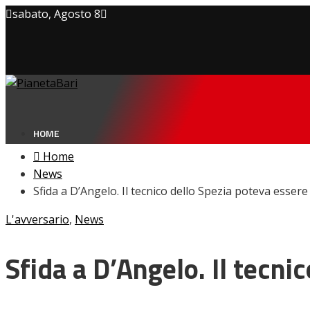
sabato, Agosto 8
Privacy policy
Cookie Policy
Contatti
HOME
Home
News
Sfida a D’Angelo. Il tecnico dello Spezia poteva essere
NEWS
L'avversario
,
News
Amarcord
Ex
L’avversario
Sfida a D’Angelo. Il tecni
Giovanili
Le pagelle