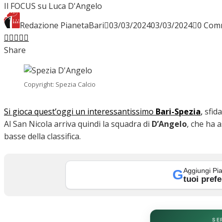
Il FOCUS su Luca D'Angelo
INTERVISTE
Redazione PianetaBari
03/03/2024
03/03/2024
0 Com
Facebook
Twitter
LinkedIn
Pinterest
Stumbleupon
Email
Share
FOCUS
Copyright: Spezia Calcio
CALCIOMERCATO
Si gioca quest’oggi un interessantissimo
Bari-Spezia
,
sfida
Al San Nicola arriva quindi la squadra di
D’Angelo
, che ha a
basse della classifica.
SERIE B
Aggiungi Pia
G
tuoi prefe
VIDEO
SE