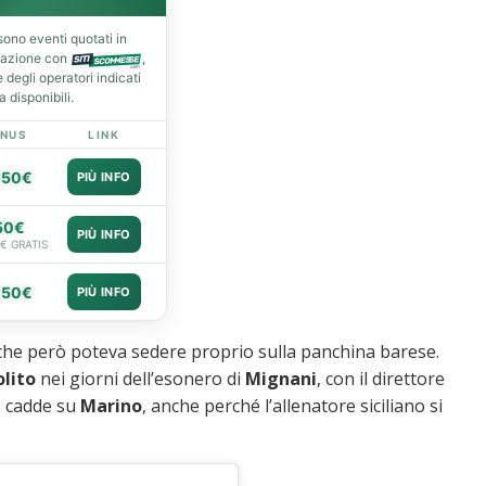
ono eventi quotati in
razione con
,
degli operatori indicati
 disponibili.
NUS
LINK
050€
PIÙ INFO
50€
PIÙ INFO
0€ GRATIS
050€
PIÙ INFO
ia, che però poteva sedere proprio sulla panchina barese.
olito
nei giorni dell’esonero di
Mignani
, con il direttore
, cadde su
Marino
, anche perché l’allenatore siciliano si