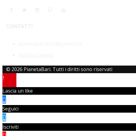
CONTATTI
pianetabari2023@gmail.com
Pagina Contatti
© 2026 PianetaBari. Tutti i diritti sono riservati
Lascia un like
Seguici
Iscriviti