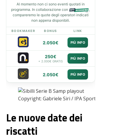
Al momento non ci sono eventi quotati in
programma. In collaborazione con
,
compareremo le quote degli operatori indicati
non appena disponibili.
BOOKMAKER
BONUS
LINK
2.050€
PIÙ INFO
250€
PIÙ INFO
+ 2.000€ GRATIS
2.050€
PIÙ INFO
Copyright: Gabriele Siri / IPA Sport / IPA
Le nuove date dei
riscatti