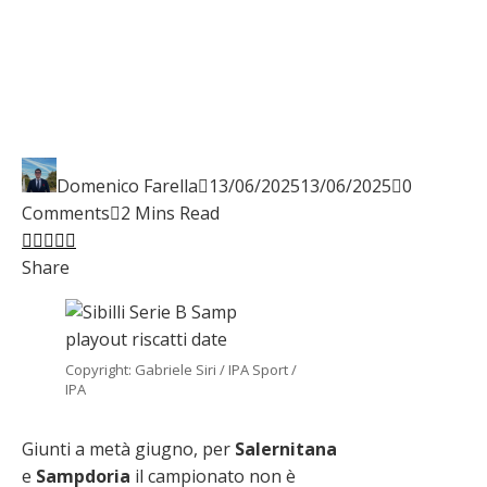
Domenico Farella
13/06/2025
13/06/2025
0
Comments
2 Mins Read
Facebook
Twitter
LinkedIn
Pinterest
Stumbleupon
Email
Share
Copyright: Gabriele Siri / IPA Sport /
IPA
Giunti a metà giugno, per
Salernitana
e
Sampdoria
il campionato non è