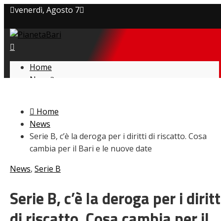
venerdì, Agosto 7
Privacy policy
Cookie Policy
Home
News
Contatti
Amarcord
Ex
Home
L’avversario
News
Giovanili
Serie B, c’è la deroga per i diritti di riscatto. Cosa
Le pagelle
cambia per il Bari e le nuove date
Interviste
Focus
News
,
Serie B
Calciomercato
Serie B
Serie B, c’è la deroga per i diritt
Video
di riscatto. Cosa cambia per il