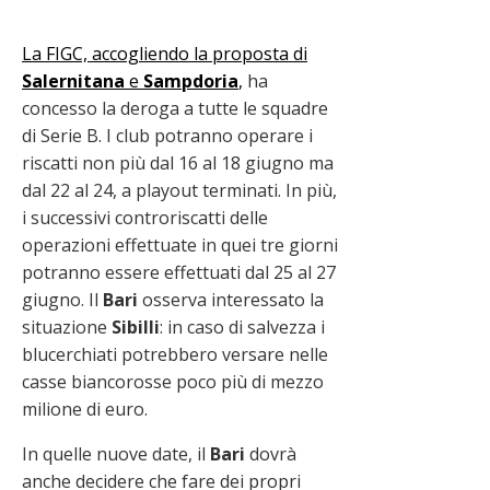
La FIGC, accogliendo la proposta di
Salernitana
e
Sampdoria
,
ha
concesso la deroga a tutte le squadre
di Serie B. I club potranno operare i
riscatti non più dal 16 al 18 giugno ma
dal 22 al 24, a playout terminati. In più,
i successivi controriscatti delle
operazioni effettuate in quei tre giorni
potranno essere effettuati dal 25 al 27
giugno. Il
Bari
osserva interessato la
situazione
Sibilli
: in caso di salvezza i
blucerchiati potrebbero versare nelle
casse biancorosse poco più di mezzo
milione di euro.
In quelle nuove date, il
Bari
dovrà
anche decidere che fare dei propri