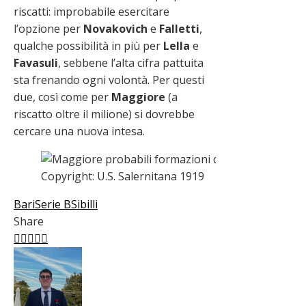
riscatti: improbabile esercitare
l’opzione per
Novakovich
e
Falletti
,
qualche possibilità in più per
Lella
e
Favasuli
, sebbene l’alta cifra pattuita
sta frenando ogni volontà. Per questi
due, così come per
Maggiore
(a
riscatto oltre il milione) si dovrebbe
cercare una nuova intesa.
Copyright: U.S. Salernitana 1919
Bari
Serie B
Sibilli
Share
Facebook
Twitter
LinkedIn
Pinterest
Stumbleupon
Email