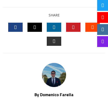
SHARE
FACEBOOK
TWITTER
LINKEDIN
PINTEREST
STUM
EMAIL
By Domenico Farella