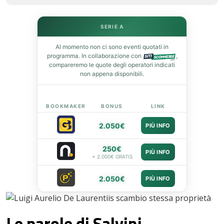
st
SERIE A
leupon
Al momento non ci sono eventi quotati in
programma. In collaborazione con
,
compareremo le quote degli operatori indicati
non appena disponibili.
BOOKMAKER
BONUS
LINK
2.050€
PIÙ INFO
250€
PIÙ INFO
+ 2.000€ GRATIS
2.050€
PIÙ INFO
Le parole di Salvini