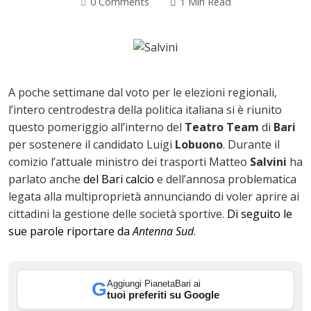
0 Comments
1 Min Read
A poche settimane dal voto per le elezioni regionali,
l’intero centrodestra della politica italiana si è riunito
questo pomeriggio all’interno del
Teatro Team
di
Bari
per sostenere il candidato Luigi
Lobuono
. Durante il
comizio l’attuale ministro dei trasporti Matteo
Salvini
ha
parlato anche
del Bari calcio
e dell’annosa problematica
legata alla multiproprietà annunciando di voler aprire ai
ok
cittadini la gestione delle società sportive.
Di seguito le
sue parole riportare da
Antenna Sud
.
Aggiungi PianetaBari ai
G
In
tuoi preferiti su Google