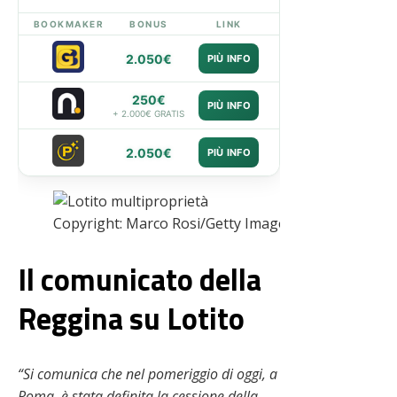
BOOKMAKER
BONUS
LINK
2.050€
PIÙ INFO
250€
PIÙ INFO
+ 2.000€ GRATIS
2.050€
PIÙ INFO
Copyright: Marco Rosi/Getty Images – Via OneFootb
Il comunicato della
Reggina su Lotito
“Si comunica che nel pomeriggio di oggi, a
Roma, è stata definita la cessione della