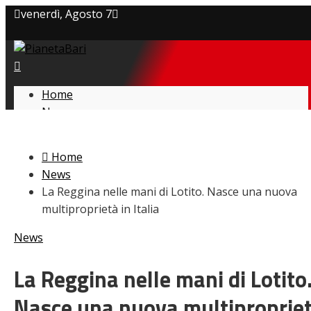
venerdì, Agosto 7
Privacy policy
Cookie Policy
Home
News
Contatti
Amarcord
Ex
Home
L’avversario
News
Giovanili
La Reggina nelle mani di Lotito. Nasce una nuova
Le pagelle
multiproprietà in Italia
Interviste
Focus
News
Calciomercato
Serie B
La Reggina nelle mani di Lotito
Video
Nasce una nuova multiproprie