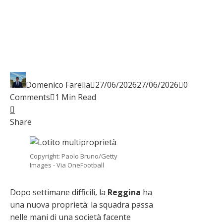
Domenico Farella
27/06/2026
27/06/2026
0
Comments
1 Min Read
Facebook
Twitter
LinkedIn
Pinterest
Stumbleupon
Email
Share
Copyright: Paolo Bruno/Getty
Images - Via OneFootball
Dopo settimane difficili, la
Reggina
ha
una nuova proprietà: la squadra passa
nelle mani di una società facente