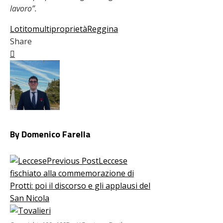
lavoro”.
Lotito
multiproprietà
Reggina
Share
Facebook
Twitter
LinkedIn
Pinterest
Stumbleupon
Email
By Domenico Farella
Previous Post
Leccese
fischiato alla commemorazione di
Protti: poi il discorso e gli applausi del
San Nicola