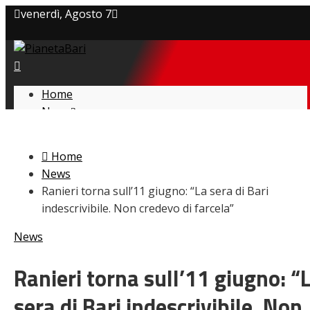
venerdì, Agosto 7
Privacy policy
Cookie Policy
Home
News
Contatti
Amarcord
Ex
Home
L’avversario
News
Giovanili
Ranieri torna sull’11 giugno: “La sera di Bari
Le pagelle
indescrivibile. Non credevo di farcela”
Interviste
Focus
News
Calciomercato
Serie B
Ranieri torna sull’11 giugno: “
Video
sera di Bari indescrivibile. Non