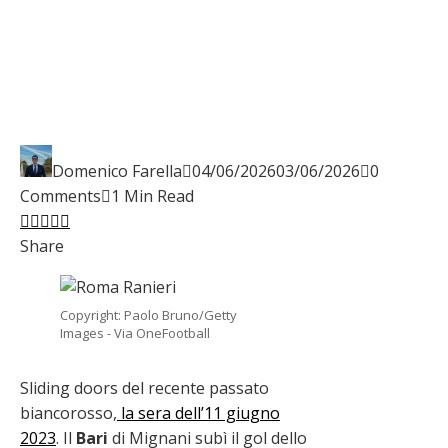
Domenico Farella
04/06/2026
03/06/2026
0
Comments
1 Min Read
Facebook
Twitter
LinkedIn
Pinterest
Stumbleupon
Email
Share
Copyright: Paolo Bruno/Getty
Images - Via OneFootball
Sliding doors del recente passato
biancorosso,
la sera dell’11 giugno
2023
. Il
Bari
di Mignani subì il gol dello