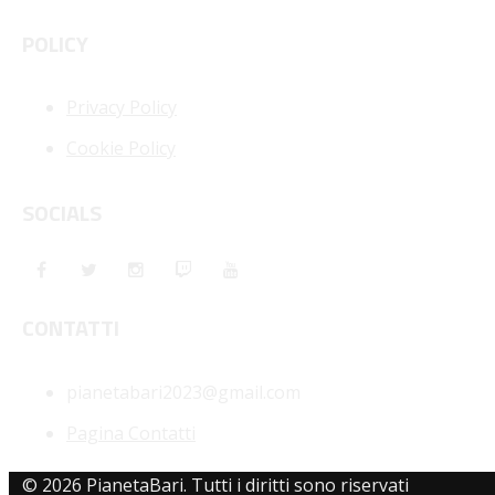
POLICY
Privacy Policy
Cookie Policy
SOCIALS
CONTATTI
pianetabari2023@gmail.com
Pagina Contatti
© 2026 PianetaBari. Tutti i diritti sono riservati