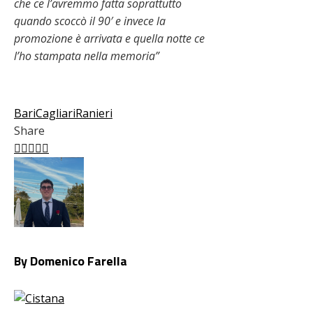
che ce l’avremmo fatta soprattutto
quando scoccò il 90′ e invece la
promozione è arrivata e quella notte ce
l’ho stampata nella memoria”
Bari
Cagliari
Ranieri
Share
Facebook
Twitter
LinkedIn
Pinterest
Stumbleupon
Email
By Domenico Farella