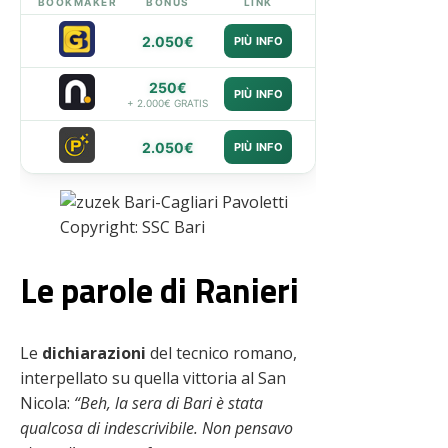
BOOKMAKER
BONUS
LINK
2.050€
PIÙ INFO
250€
PIÙ INFO
+ 2.000€ GRATIS
2.050€
PIÙ INFO
Copyright: SSC Bari
Le parole di Ranieri
Le
dichiarazioni
del tecnico romano,
interpellato su quella vittoria al San
Nicola:
“Beh, la sera di Bari è stata
qualcosa di indescrivibile. Non pensavo