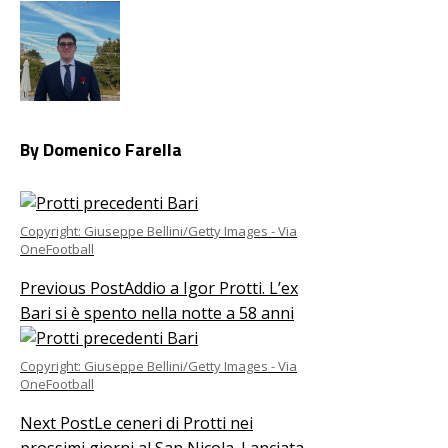
By Domenico Farella
Copyright: Giuseppe Bellini/Getty Images - Via
OneFootball
Previous Post
Addio a Igor Protti. L’ex
Bari si è spento nella notte a 58 anni
Copyright: Giuseppe Bellini/Getty Images - Via
OneFootball
Next Post
Le ceneri di Protti nei
prossimi giorni al San Nicola. Lanciata