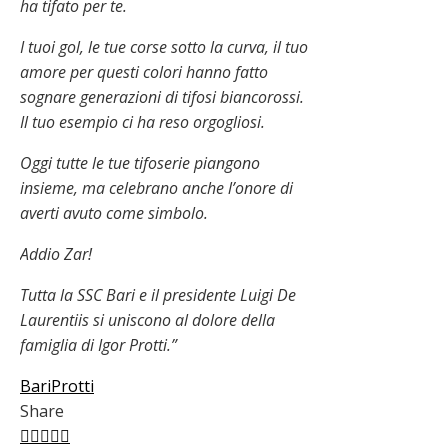
ha tifato per te.
I tuoi gol, le tue corse sotto la curva, il tuo
amore per questi colori hanno fatto
sognare generazioni di tifosi biancorossi.
Il tuo esempio ci ha reso orgogliosi.
Oggi tutte le tue tifoserie piangono
insieme, ma celebrano anche l’onore di
averti avuto come simbolo.
Addio Zar!
Tutta la SSC Bari e il presidente Luigi De
Laurentiis si uniscono al dolore della
famiglia di Igor Protti.”
Bari
Protti
Share
Facebook
Twitter
LinkedIn
Pinterest
Stumbleupon
Email