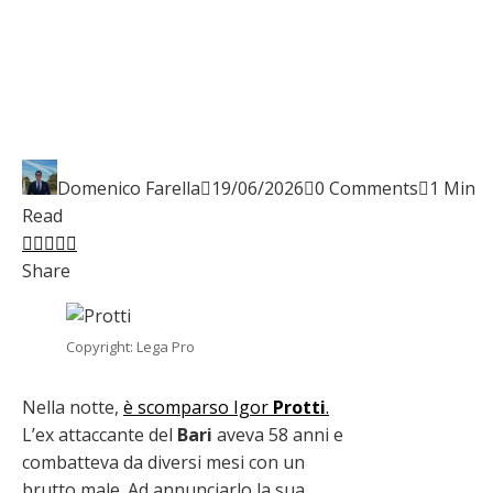
Domenico Farella
19/06/2026
0 Comments
1 Min
Read
Facebook
Twitter
LinkedIn
Pinterest
Stumbleupon
Email
Share
Copyright: Lega Pro
Nella notte,
è scomparso Igor
Protti
.
L’ex attaccante del
Bari
aveva 58 anni e
combatteva da diversi mesi con un
brutto male. Ad annunciarlo la sua