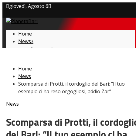
giovedì, Agosto 6
Privacy policy
Home
Cookie Policy
News
Amarcord
Contatti
Ex
L’avversario
Home
Giovanili
News
Le pagelle
Scomparsa di Protti, il cordoglio del Bari: “Il tuo
Interviste
esempio ci ha reso orgogliosi, addio Zar”
Focus
Calciomercato
News
Serie B
Video
Scomparsa di Protti, il cordogli
del Bari: “Il tuo esempio ci ha