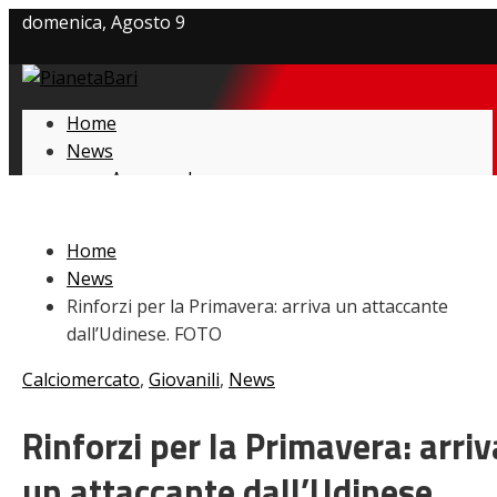
domenica, Agosto 9
Privacy policy
Home
Cookie Policy
News
Amarcord
Contatti
Ex
L’avversario
Home
Giovanili
News
Le pagelle
Rinforzi per la Primavera: arriva un attaccante
Interviste
dall’Udinese. FOTO
Focus
Calciomercato
Calciomercato
,
Giovanili
,
News
Serie B
Video
Rinforzi per la Primavera: arriv
un attaccante dall’Udinese.