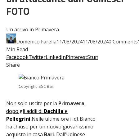
FOTO
Un arrivo in Primavera
Domenico Farella
11/08/2024
11/08/2024
0 Comments
Min Read
Facebook
Twitter
LinkedIn
Pinterest
Stumbleupon
Email
Share
Copyright: SSC Bari
Non solo uscite per la
Primavera
,
dopo gli addii di
Dachille
e
Pellegrini.
Nelle ultime ore il dt Bianco
ha chiuso per un nuovo giovanissimo
acquisto in casa
Bari
. Dall’Udinese