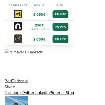
BOOKMAKER
BONUS
LINK
2.050€
PIÙ INFO
250€
PIÙ INFO
+ 2.000€ GRATIS
2.050€
PIÙ INFO
Bari
Tedeschi
Share
Facebook
Twitter
LinkedIn
Pinterest
Stumbleupon
Email