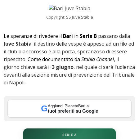
Copyright: SS Juve Stabia
Le speranze di rivedere il
Bari
in
Serie B
passano dalla
Juve Stabia
: il destino delle vespe è appeso ad un filo ed
il club biancorosso è alla porta, speranzoso di essere
ripescato.
Come documentato da
Stabia Channel
,
il
giorno chiave sarà il
3 giugno
, nel quale ci sarà l’udienza
davanti alla sezione misure di prevenzione del Tribunale
di Napoli.
ok
Aggiungi PianetaBari ai
G
tuoi preferiti su Google
In
st
SERIE A