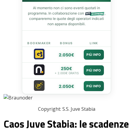
Al momento non ci sono eventi quotati in
leupon
programma. In collaborazione con
,
compareremo le quote degli operatori indicati
non appena disponibili.
BOOKMAKER
BONUS
LINK
2.050€
PIÙ INFO
250€
PIÙ INFO
+ 2.000€ GRATIS
2.050€
PIÙ INFO
Copyright: S.S. Juve Stabia
Caos Juve Stabia: le scadenze