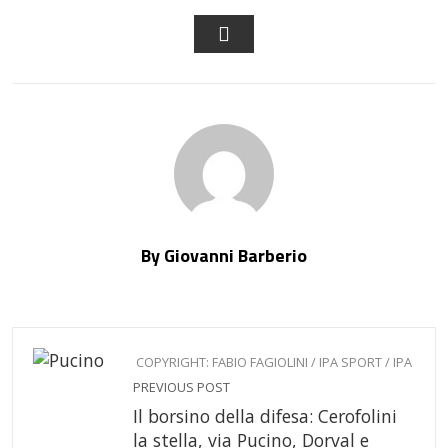
FACEBOOK
LINKEDIN
PINTEREST
STUM
EMAIL
By Giovanni Barberio
COPYRIGHT: FABIO FAGIOLINI / IPA SPORT / IPA
PREVIOUS POST
Il borsino della difesa: Cerofolini
la stella, via Pucino, Dorval e