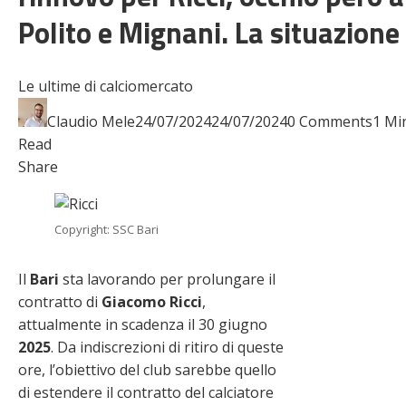
Polito e Mignani. La situazione
Le ultime di calciomercato
Claudio Mele
24/07/2024
24/07/2024
0 Comments
1 Mi
Read
Facebook
Twitter
LinkedIn
Pinterest
Stumbleupon
Email
Share
Copyright: SSC Bari
Il
Bari
sta lavorando per prolungare il
contratto di
Giacomo
Ricci
,
attualmente in scadenza il 30 giugno
2025
. Da indiscrezioni di ritiro di queste
ore, l’obiettivo del club sarebbe quello
di estendere il contratto del calciatore