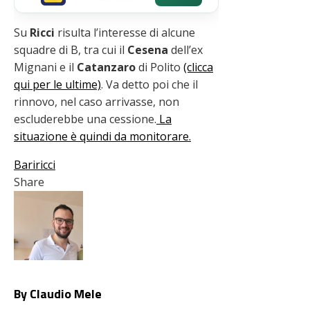
Su
Ricci
risulta l’interesse di alcune
squadre di B, tra cui il
Cesena
dell’ex
Mignani e il
Catanzaro
di Polito
(clicca
qui per le ultime)
. Va detto poi che il
rinnovo, nel caso arrivasse, non
escluderebbe una cessione.
La
situazione è quindi da monitorare.
Bari
ricci
Share
Facebook
Twitter
LinkedIn
Pinterest
Stumbleupon
Email
By Claudio Mele