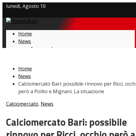
lunedì, Agosto 10
Privacy policy
Home
Cookie Policy
News
Amarcord
Contatti
Ex
L’avversario
Home
Giovanili
News
Le pagelle
Calciomercato Bari: possibile rinnovo per Ricci, occh
Interviste
però a Polito e Mignani. La situazione
Focus
Calciomercato
Calciomercato
,
News
Serie B
Video
Calciomercato Bari: possibile
rinnovo per Ricci, occhio però a