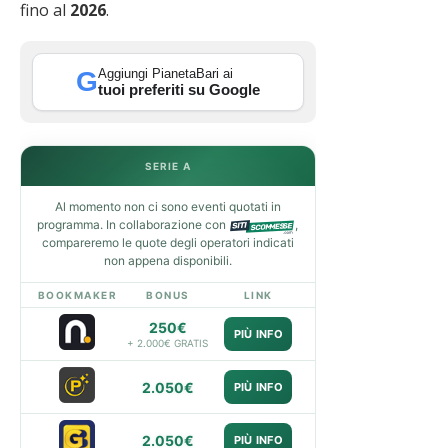
fino al
2026
.
Aggiungi PianetaBari ai
G
tuoi preferiti su Google
SERIE A
Al momento non ci sono eventi quotati in
programma. In collaborazione con
,
compareremo le quote degli operatori indicati
non appena disponibili.
BOOKMAKER
BONUS
LINK
250€
PIÙ INFO
+ 2.000€ GRATIS
2.050€
PIÙ INFO
2.050€
PIÙ INFO