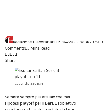
Redazione PianetaBari
19/04/2025
19/04/2025
0
Comments
3 Mins Read
Facebook
Twitter
LinkedIn
Pinterest
Stumbleupon
Email
Share
Copyright: SSC Bari
Sembra sempre più attuale che mai
l’ipotesi
playoff
per il
Bari
. È l’obiettivo
societario dichiarato in estate da
Luigi