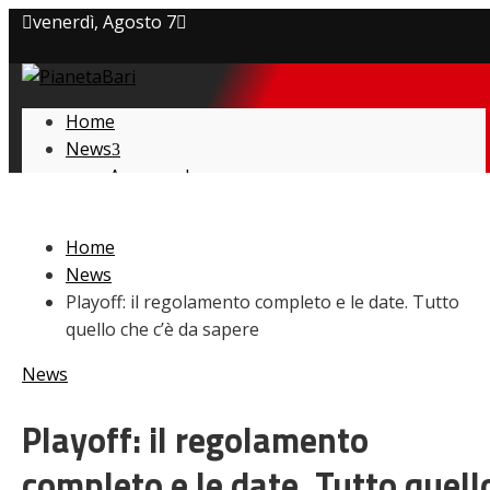
venerdì, Agosto 7
Privacy policy
Home
Cookie Policy
News
Amarcord
Contatti
Ex
L’avversario
Home
Giovanili
News
Le pagelle
Playoff: il regolamento completo e le date. Tutto
Interviste
quello che c’è da sapere
Focus
Calciomercato
News
Serie B
Video
Playoff: il regolamento
completo e le date. Tutto quell