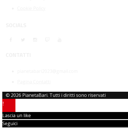
Cookie Policy
SOCIALS
CONTATTI
pianetabari2023@gmail.com
Pagina Contatti
© 2026 PianetaBari. Tutti i diritti sono riservati
Lascia un like
Seguici