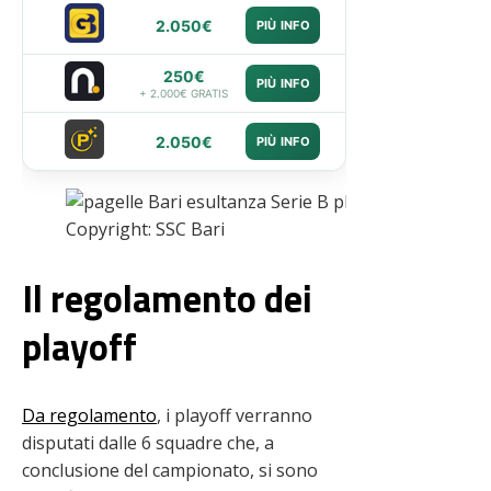
2.050€
PIÙ INFO
250€
PIÙ INFO
+ 2.000€ GRATIS
2.050€
PIÙ INFO
Copyright: SSC Bari
Il regolamento dei
playoff
Da regolamento
, i playoff verranno
disputati dalle 6 squadre che, a
conclusione del campionato, si sono