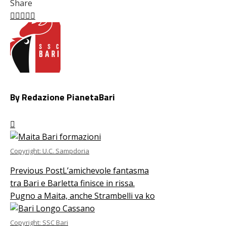
Share
Facebook
Twitter
LinkedIn
Pinterest
Stumbleupon
Email
By Redazione PianetaBari
Copyright: U.C. Sampdoria
Previous Post
L’amichevole fantasma
tra Bari e Barletta finisce in rissa.
Pugno a Maita, anche Strambelli va ko
Copyright: SSC Bari