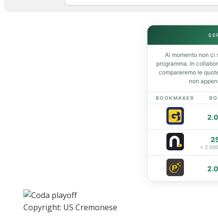
Home
SE
News
Al momento non ci s
Amarcord
programma. In collabo
Ex
compareremo le quote 
non appena
L’avversario
Giovanili
BOOKMAKER
BO
Le pagelle
2.
Interviste
Focus
2
Calciomercato
+ 2.00
Serie B
Video
2.
Copyright: US Cremonese