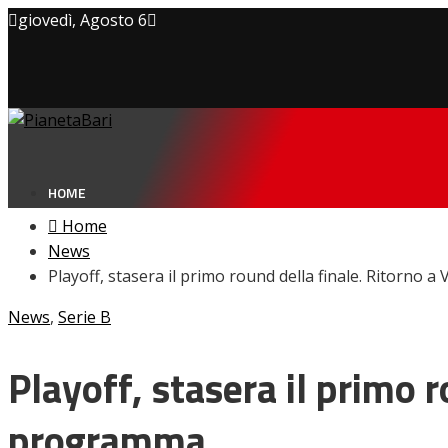
giovedì, Agosto 6
Privacy policy
Cookie Policy
Contatti
HOME
Home
News
Playoff, stasera il primo round della finale. Ritorno a
NEWS
News
,
Serie B
Amarcord
Ex
L’avversario
Playoff, stasera il primo r
Giovanili
Le pagelle
programma