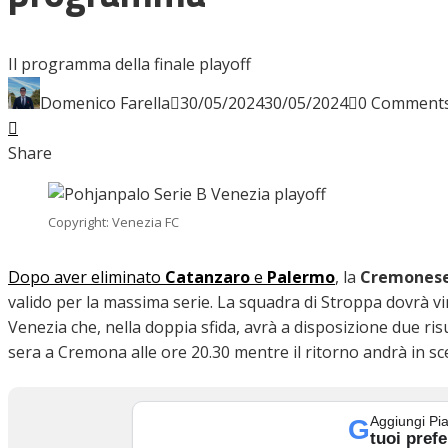
INTERVISTE
Il programma della finale playoff
Domenico Farella
30/05/2024
30/05/2024
0 Comment
Facebook
Twitter
LinkedIn
Pinterest
Stumbleupon
Email
FOCUS
Share
CALCIOMERCATO
Copyright: Venezia FC
Dopo aver eliminato
Catanzaro
e
Palermo
, la
Cremones
valido per la massima serie. La squadra di Stroppa dovrà v
SERIE B
Venezia che, nella doppia sfida, avrà a disposizione due ris
sera a Cremona alle ore 20.30 mentre il ritorno andrà in s
VIDEO
Aggiungi Pia
G
tuoi prefe