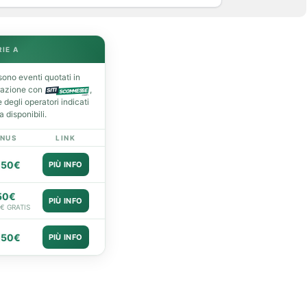
RIE A
ono eventi quotati in
razione con
,
degli operatori indicati
 disponibili.
NUS
LINK
050€
PIÙ INFO
50€
PIÙ INFO
0€ GRATIS
050€
PIÙ INFO