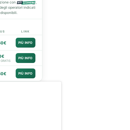
azione con
,
gli operatori indicati
isponibili.
US
LINK
50€
PIÙ INFO
0€
PIÙ INFO
 GRATIS
50€
PIÙ INFO