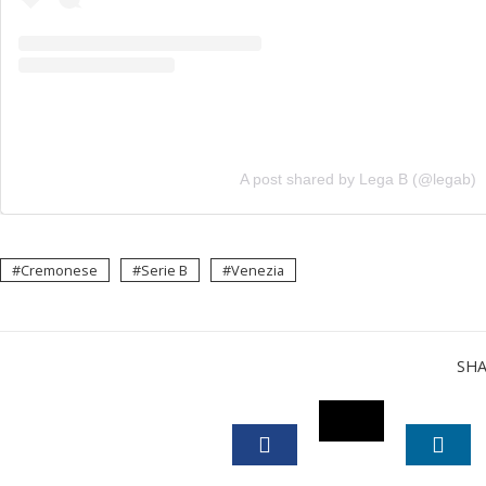
A post shared by Lega B (@legab)
Cremonese
Serie B
Venezia
SH
TWITTER
FACEBOOK
LINK