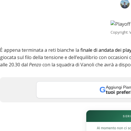
Copyright: 
È appena terminata a reti bianche la
finale di andata dei pla
giocata sul filo della tensione e dell’equilibrio con occasioni
alle 20.30 dal
Penzo
con la squadra di Vanoli che avrà a dispos
Aggiungi Pian
G
tuoi prefer
k
SERI
Al momento non ci so