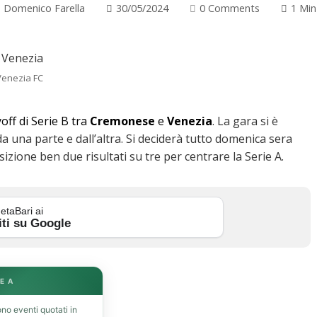
Domenico Farella
30/05/2024
0 Comments
1 Min
Venezia FC
yoff di Serie B tra
Cremonese
e
Venezia
. La gara si è
 da una parte e dall’altra. Si deciderà tutto domenica sera
izione ben due risultati su tre per centrare la Serie A.
etaBari ai
iti su Google
E A
no eventi quotati in