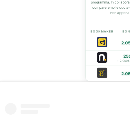
programma. In collabor
compareremo le quote de
t
non appena d
eupon
BOOKMAKER
BON
2.0
25
+ 2.000€
2.0