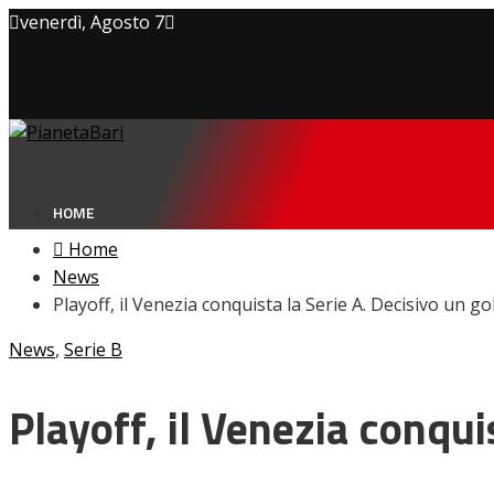
venerdì, Agosto 7
Privacy policy
Cookie Policy
Contatti
HOME
Home
News
Playoff, il Venezia conquista la Serie A. Decisivo un go
NEWS
News
,
Serie B
Amarcord
Ex
L’avversario
Playoff, il Venezia conqui
Giovanili
Le pagelle