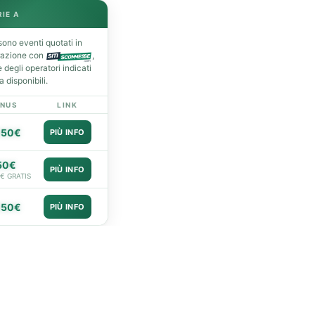
RIE A
ono eventi quotati in
razione con
,
degli operatori indicati
 disponibili.
NUS
LINK
050€
PIÙ INFO
50€
PIÙ INFO
0€ GRATIS
050€
PIÙ INFO