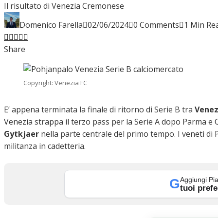
Il risultato di Venezia Cremonese
INTERVISTE
Domenico Farella
02/06/2024
0 Comments
1 Min Re
Facebook
Twitter
LinkedIn
Pinterest
Stumbleupon
Email
Share
FOCUS
Copyright: Venezia FC
CALCIOMERCATO
E’ appena terminata la finale di ritorno di Serie B tra
Venez
Venezia strappa il terzo pass per la Serie A dopo Parma e 
Gytkjaer
nella parte centrale del primo tempo. I veneti di
militanza in cadetteria.
SERIE B
Aggiungi Pia
G
tuoi prefe
VIDEO