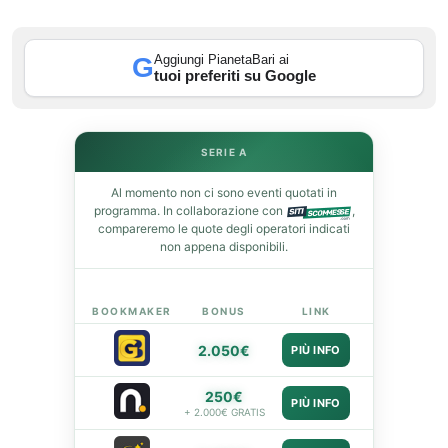
st
Aggiungi PianetaBari ai
G
leupon
tuoi preferiti su Google
SERIE A
Al momento non ci sono eventi quotati in
programma. In collaborazione con
,
compareremo le quote degli operatori indicati
non appena disponibili.
BOOKMAKER
BONUS
LINK
2.050€
PIÙ INFO
250€
PIÙ INFO
+ 2.000€ GRATIS