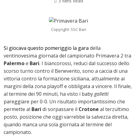
3 Mins Read
Copyright: SSC Bari
Si giocava questo pomeriggio la gara
della
ventinovesima giornata del campionato Primavera 2 tra
Palermo
e
Bari
.
I biancorossi, reduci dal successo dello
scorso turno contro il Benevento, sono a caccia di una
vittoria contro la formazione siciliana, attualmente ai
margini della zona playoff e obbligata a vincere. Il finale,
al termine dei 90 minuti, ha visto i baby
galletti
ok
pareggiare per 0-0. Un risultato importantissimo che
permette al
Bari
di sorpassare il
Crotone
al terzultimo
posto, posizione che oggi varrebbe la salvezza diretta,
quando manca una sola giornata al termine del
In
campionato.