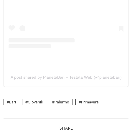
A post shared by PianetaBari – Testata Web (@pianetabari)
Bari
Giovanili
Palermo
Primavera
SHARE