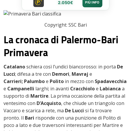
2.050€
PIÙ INFO
Copyright: SSC Bari
La cronaca di Palermo-Bari
Primavera
Catalano
schiera così l’undici biancorosso: in porta
De
Lucci
; difesa a tre con
Demori
,
Mavraj
e
Carrieri
;
Palumbo
e
Polito
in mezzo con
Spadavecchia
e
Campanelli
larghi; in avanti
Cracchiolo
e
Labianca
a
supporto di
Martire
. La prima occasione della partita al
ventesimo con
D’Acquisto
, che chiude un triangolo con
Vaccaro e scarica a rete, ma
De Lucci
si fa trovare
pronto. Il
Bari
risponde con una punizione di Polito di
poco a lato e due traversoni interessanti per Martire e