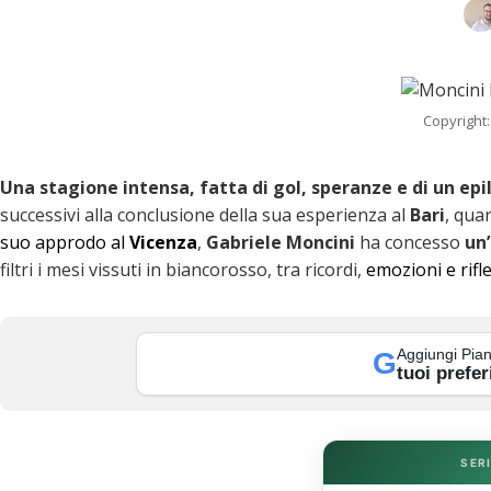
Copyright:
Una stagione intensa, fatta di gol, speranze e di un ep
successivi alla conclusione della sua esperienza al
Bari
, qua
suo approdo al
Vicenza
,
Gabriele Moncini
ha concesso
un’
filtri i mesi vissuti in biancorosso, tra ricordi,
emozioni e rifl
k
Aggiungi Pian
G
tuoi prefer
SERI