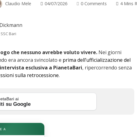
Claudio Mele
04/07/2026
0 Comments
4 Mins 
 SSC Bari
ilogo che nessuno avrebbe voluto vivere.
Nei giorni
ndo era ancora svincolato e
prima dell’ufficializzazione del
intervista esclusiva a
PianetaBari
, ripercorrendo senza
essioni sulla retrocessione.
etaBari ai
iti su Google
E A