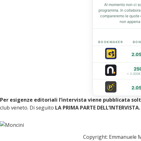
Al momento non ci so
t
programma. In collabor
compareremo le quote de
non appena d
eupon
BOOKMAKER
BON
2.0
25
+ 2.000€
2.0
Per esigenze editoriali l’intervista viene pubblicata so
club veneto. Di seguito
LA PRIMA PARTE DELL’INTERVISTA.
Copyright: Emmanuele M