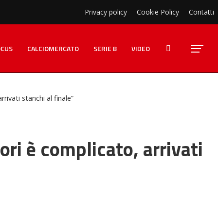
Privacy policy
Cookie Policy
Contatti
OCUS
CALCIOMERCATO
SERIE B
VIDEO
ivati stanchi al finale”
i è complicato, arrivati