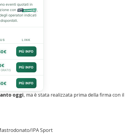
no eventi quotati in
azione con
,
gli operatori indicati
isponibili.
US
LINK
50€
PIÙ INFO
0€
PIÙ INFO
 GRATIS
50€
PIÙ INFO
ltanto oggi
, ma è stata realizzata prima della firma con il
astrodonato/IPA Sport