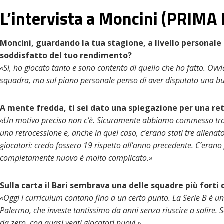
L’intervista a Moncini (PRIMA
Moncini, guardando la tua stagione, a livello personal
soddisfatto del tuo rendimento?
«Sì, ho giocato tanto e sono contento di quello che ho fatto. Ovv
squadra, ma sul piano personale penso di aver disputato una b
A mente fredda, ti sei dato una spiegazione per una re
«Un motivo preciso non c’è. Sicuramente abbiamo commesso troppi 
una retrocessione e, anche in quel caso, c’erano stati tre allen
giocatori: credo fossero 19 rispetto all’anno precedente. C’erano
completamente nuovo è molto complicato.»
Sulla carta il Bari sembrava una delle squadre più forti d
«Oggi i curriculum contano fino a un certo punto. La Serie B è un
Palermo, che investe tantissimo da anni senza riuscire a salire. 
da zero, con quasi venti giocatori nuovi.»