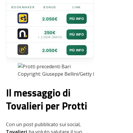
BOOKMAKER
BONUS
LINK
2.050€
PIÙ INFO
250€
PIÙ INFO
+ 2.000€ GRATIS
2.050€
PIÙ INFO
Copyright: Giuseppe Bellini/Getty Images – Via One
Il messaggio di
Tovalieri per Protti
Con un post pubblicato sui social,
Tovalieri
ha voluto salutare il suo