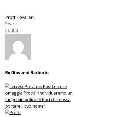
Protti
Tovalieri
Share
Facebook
Twitter
LinkedIn
Pinterest
Stumbleupon
Email
By Giovanni Barberio
Previous Post
Leccese
omaggia Protti: “Individueremo un
luogo simbolico di Bari che possa
portare il tuo nome”