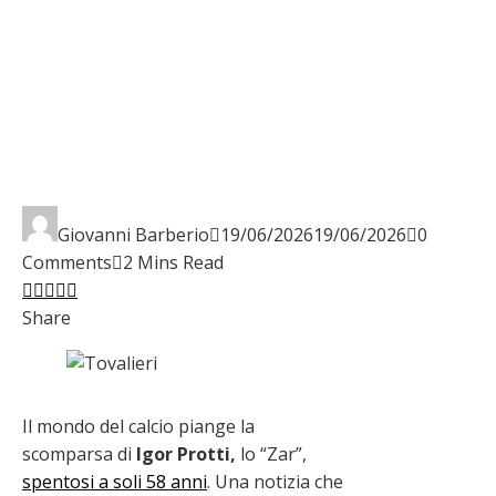
Giovanni Barberio
19/06/2026
19/06/2026
0
Comments
2 Mins Read
Facebook
Twitter
LinkedIn
Pinterest
Stumbleupon
Email
Share
Il mondo del calcio piange la
scomparsa di
Igor Protti,
lo “Zar”,
spentosi a soli 58 anni
. Una notizia che