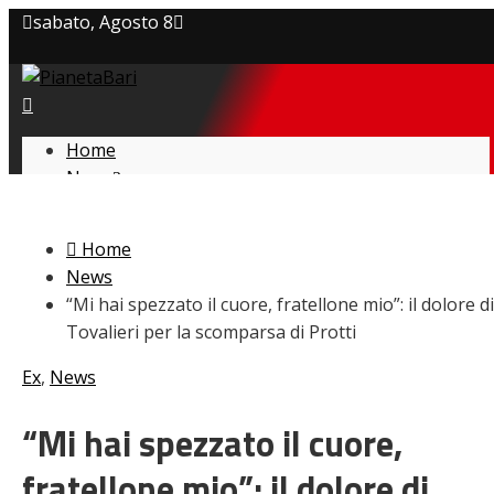
sabato, Agosto 8
Privacy policy
Cookie Policy
Home
News
Contatti
Amarcord
Ex
Home
L’avversario
News
Giovanili
“Mi hai spezzato il cuore, fratellone mio”: il dolore di
Le pagelle
Tovalieri per la scomparsa di Protti
Interviste
Focus
Ex
,
News
Calciomercato
Serie B
“Mi hai spezzato il cuore,
Video
fratellone mio”: il dolore di