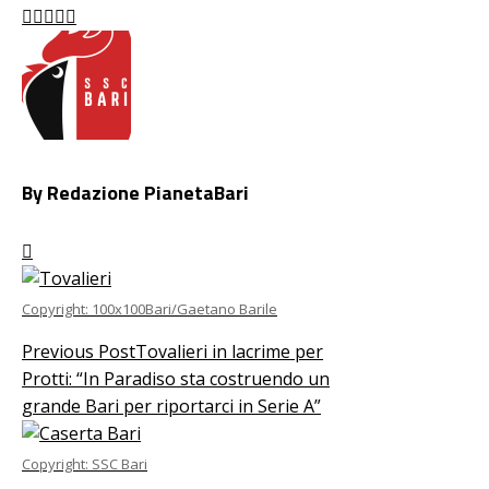
Facebook
Twitter
LinkedIn
Pinterest
Stumbleupon
Email
By Redazione PianetaBari
Copyright: 100x100Bari/Gaetano Barile
Previous Post
Tovalieri in lacrime per
Protti: “In Paradiso sta costruendo un
grande Bari per riportarci in Serie A”
Copyright: SSC Bari