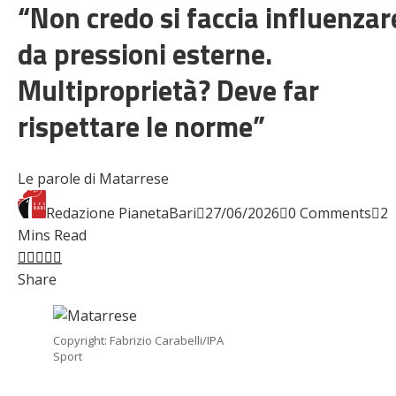
“Non credo si faccia influenzar
da pressioni esterne.
Multiproprietà? Deve far
rispettare le norme”
Le parole di Matarrese
Redazione PianetaBari
27/06/2026
0 Comments
2
Mins Read
Facebook
Twitter
LinkedIn
Pinterest
Stumbleupon
Email
Share
Copyright: Fabrizio Carabelli/IPA
Sport