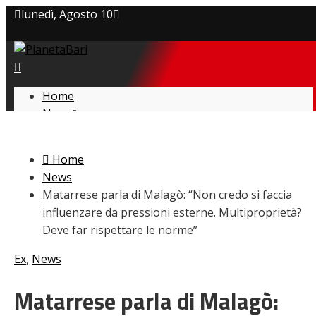
lunedì, Agosto 10
Privacy policy
Cookie Policy
Home
News
Contatti
Amarcord
Ex
Home
L’avversario
News
Giovanili
Matarrese parla di Malagò: “Non credo si faccia
Le pagelle
influenzare da pressioni esterne. Multiproprietà?
Interviste
Deve far rispettare le norme”
Focus
Calciomercato
Ex
,
News
Serie B
Video
Matarrese parla di Malagò: