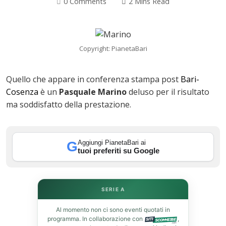
0 Comments
2 Mins Read
Copyright: PianetaBari
Quello che appare in conferenza stampa post
Bari-
Cosenza
è un
Pasquale Marino
deluso per il risultato
ma soddisfatto della prestazione.
Aggiungi PianetaBari ai
G
tuoi preferiti su Google
ok
SERIE A
In
Al momento non ci sono eventi quotati in
programma. In collaborazione con
,