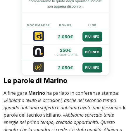
compareremo le quote degli operatori indicati
st
non appena disponibili.
leupon
BOOKMAKER
BONUS
LINK
2.050€
PIÙ INFO
250€
PIÙ INFO
+ 2.000€ GRATIS
2.050€
PIÙ INFO
Le parole di Marino
A fine gara
Marino
ha parlato in conferenza stampa:
«
Abbiamo avuto le occasioni, anche nel secondo tempo
quando abbiamo sofferto e abbiamo avuto una flessione»
le
parole del tecnico siciliano. «
Abbiamo sprecato tante
energie nel primo tempo, creando opportunità. Questo
denota che la squadra ci crede, c’è stata qualità. Abbiamo