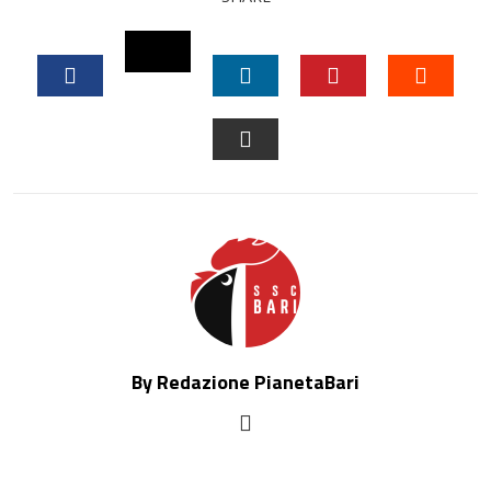
TWITTER
FACEBOOK
LINKEDIN
PINTEREST
STUM
EMAIL
By Redazione PianetaBari