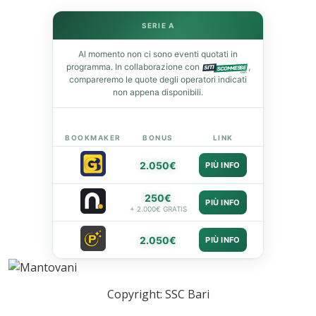
leupon
SERIE A
Al momento non ci sono eventi quotati in
programma. In collaborazione con
,
compareremo le quote degli operatori indicati
non appena disponibili.
BOOKMAKER
BONUS
LINK
2.050€
PIÙ INFO
250€
PIÙ INFO
+ 2.000€ GRATIS
2.050€
PIÙ INFO
Copyright: SSC Bari