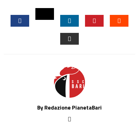
TWITTER
FACEBOOK
LINKEDIN
PINTEREST
STUM
EMAIL
By Redazione PianetaBari