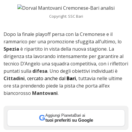
Copyright: SSC Bari
Dopo la finale playoff persa con la Cremonese e il
rammarico per una promozione sfuggita all’ultimo, lo
Spezia
è ripartito in vista della nuova stagione. La
dirigenza sta lavorando intensamente per garantire al
tecnico D’Angelo una squadra competitiva, con i riflettori
puntati sulla
difesa
. Uno degli obiettivi individuati è
Cittadini
,
cercato anche dal
Bari
,
tuttavia nelle ultime
ok
ore sta prendendo piede la pista che porta all’ex
biancorosso
Mantovani
.
In
Aggiungi PianetaBari ai
G
tuoi preferiti su Google
st