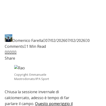
Domenico Farella
07/02/2026
07/02/2026
0
Comments
1 Min Read
Facebook
Twitter
LinkedIn
Pinterest
Stumbleupon
Email
Share
Copyright: Emmanuele
Mastrodonato/IPA Sport
Chiusa la sessione invernale di
calciomercato, adesso è tempo di far
parlare il campo.
Questo pomeriggio il