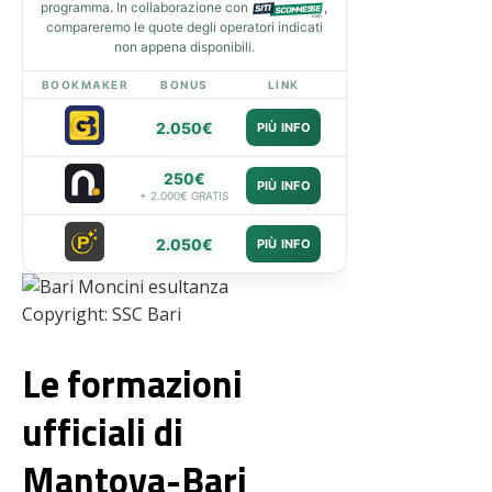
programma. In collaborazione con
,
compareremo le quote degli operatori indicati
non appena disponibili.
BOOKMAKER
BONUS
LINK
2.050€
PIÙ INFO
250€
PIÙ INFO
+ 2.000€ GRATIS
2.050€
PIÙ INFO
Copyright: SSC Bari
Le formazioni
ufficiali di
Mantova-Bari