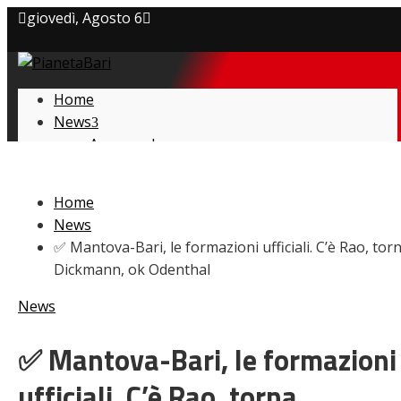
giovedì, Agosto 6
Privacy policy
Home
Cookie Policy
News
Amarcord
Contatti
Ex
L’avversario
Home
Giovanili
News
Le pagelle
✅ Mantova-Bari, le formazioni ufficiali. C’è Rao, tor
Interviste
Dickmann, ok Odenthal
Focus
Calciomercato
News
Serie B
Video
✅ Mantova-Bari, le formazioni
ufficiali. C’è Rao, torna