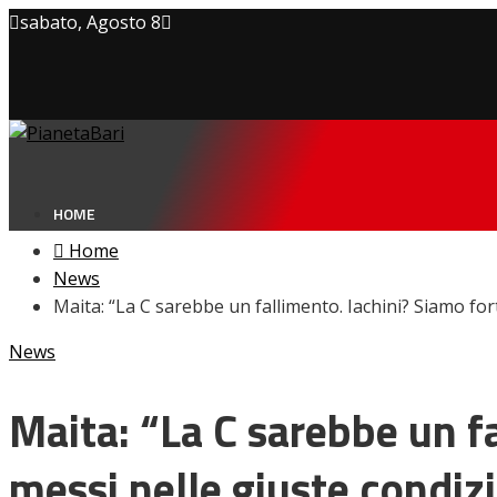
sabato, Agosto 8
Privacy policy
Cookie Policy
Contatti
HOME
Home
News
Maita: “La C sarebbe un fallimento. Iachini? Siamo for
NEWS
News
Amarcord
Ex
L’avversario
Maita: “La C sarebbe un f
Giovanili
Le pagelle
messi nelle giuste condiz