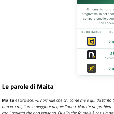
Al momento non ci s
programma. In collabo
Home
compareremo le quote 
non appena
News
Amarcord
BOOKMAKER
BO
Ex
2.
L’avversario
Giovanili
2
Le pagelle
+ 2.00
Interviste
Focus
2.
Calciomercato
Serie B
Le parole di Maita
Video
Maita
esordisce: «
È normale che chi come me è qui da tanto 
non era migliore o peggiore di quest’anno. Non c’è un proble
con i risultati che non vengono. Quello che fa male è che sia pa