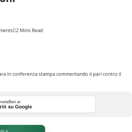
ments
2 Mins Read
gara in conferenza stampa commentando il pari contro il
netaBari ai
riti su Google
RIE A