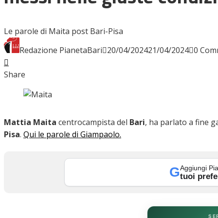
INTERVISTE
Le parole di Maita post Bari-Pisa
Redazione PianetaBari
20/04/2024
21/04/2024
0 Com
Facebook
Twitter
LinkedIn
Pinterest
Stumbleupon
Email
FOCUS
Share
CALCIOMERCATO
Mattia Maita
centrocampista del
Bari
, ha parlato a fine 
Pisa
.
Qui le parole di Giampaolo.
SERIE B
Aggiungi Pia
G
tuoi prefe
VIDEO
SE