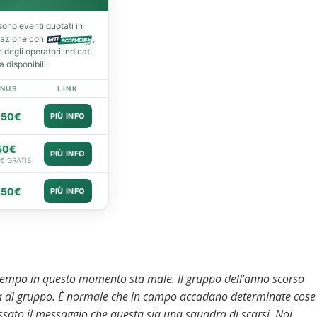
ono eventi quotati in
razione con
,
degli operatori indicati
 disponibili.
NUS
LINK
050€
PIÙ INFO
50€
PIÙ INFO
0€ GRATIS
050€
PIÙ INFO
tempo in questo momento sta male. Il gruppo dell’anno scorso
ma di gruppo. È normale che in campo accadano determinate cose
ssato il messaggio che questa sia una squadra di scarsi.
Noi