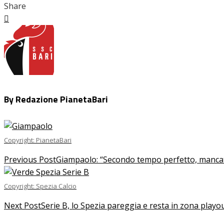
Share
Facebook
Twitter
LinkedIn
Pinterest
Stumbleupon
Email
By Redazione PianetaBari
Copyright: PianetaBari
Previous Post
Giampaolo: “Secondo tempo perfetto, mancato 
Copyright: Spezia Calcio
Next Post
Serie B, lo Spezia pareggia e resta in zona playout 