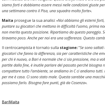
siamo forti e dobbiamo essere messi nelle condizioni giuste per
una settimana contro il Pisa, una squadra molto forte».
Maita
prosegue la sua analisi:
«Noi abbiamo gli esterni forti
puntare su giocatori che mettono in difficoltà l’uomo, prima n
non merita questa posizione. Ripartiamo da questo pareggio. Se 
tiravamo poco
. Anche per noi era una sofferenza. Questo camb
Il centrocampista è tornato sulla
stagione:
“
Se sono saltati 
giocatori che fanno la differenza, sia per caratteristiche che e
per chi è nuovo, a Bari è normale che ci sia pressione, ma a vol
partite dalla fine, è inutile parlare del passato perché bisogna 
compattare tutto l’ambiente, se andiamo in C ci andiamo tutti. P
per me è casa. Ci sono stato male.
Questa sarebbe una macchia c
possiamo farlo. Bisogna fare punti, già da Cosenza».
Bari
Maita