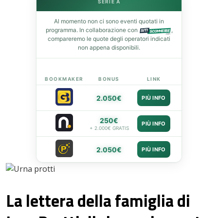
SERIE A
st
Al momento non ci sono eventi quotati in
programma. In collaborazione con
,
leupon
compareremo le quote degli operatori indicati
non appena disponibili.
BOOKMAKER
BONUS
LINK
2.050€
PIÙ INFO
250€
PIÙ INFO
+ 2.000€ GRATIS
2.050€
PIÙ INFO
La lettera della famiglia di