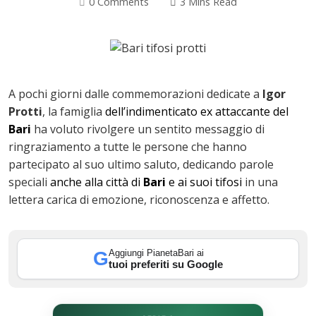
0 Comments
3 Mins Read
A pochi giorni dalle commemorazioni dedicate a
Igor
Protti
, la famiglia
dell’indimenticato ex attaccante del
Bari
ha voluto rivolgere un sentito messaggio di
ringraziamento a tutte le persone che hanno
partecipato al suo ultimo saluto, dedicando parole
speciali
anche alla città di
Bari
e ai suoi tifosi
in una
lettera carica di emozione, riconoscenza e affetto.
ok
Aggiungi PianetaBari ai
G
tuoi preferiti su Google
In