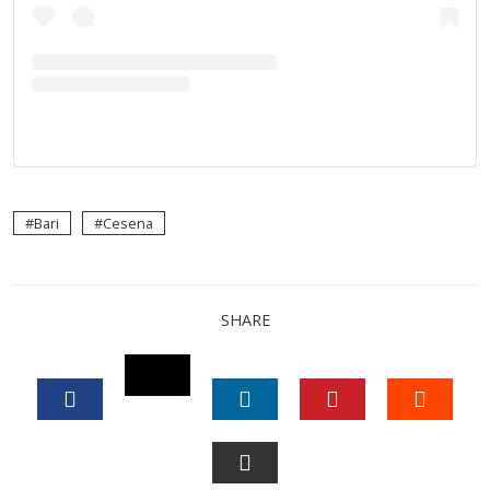
Bari
Cesena
SHARE
TWITTER
FACEBOOK
LINKEDIN
PINTEREST
STUM