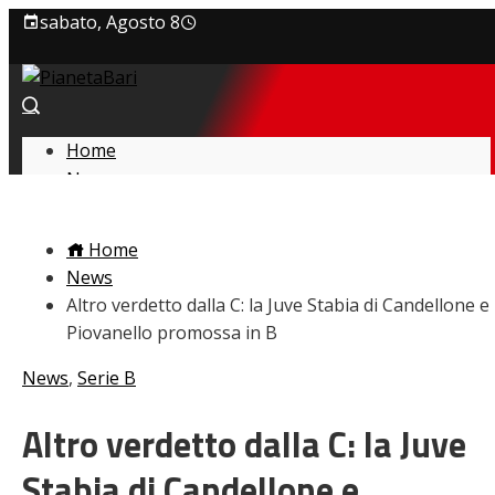
sabato, Agosto 8
Privacy policy
Cookie Policy
Home
News
Contatti
Amarcord
Ex
Home
L’avversario
News
Giovanili
Altro verdetto dalla C: la Juve Stabia di Candellone e
Le pagelle
Piovanello promossa in B
Interviste
Focus
News
,
Serie B
Calciomercato
Serie B
Altro verdetto dalla C: la Juve
Video
Stabia di Candellone e