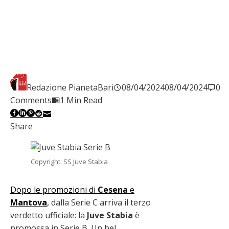
Redazione PianetaBari
08/04/2024
08/04/2024
0
Comments
1 Min Read
Facebook
Twitter
LinkedIn
Pinterest
Stumbleupon
Email
Share
Copyright: SS Juve Stabia
Dopo le promozioni di
Cesena
e
Mantova
,
dalla Serie C arriva il terzo
verdetto ufficiale: la
Juve Stabia
è
promossa in Serie B. Un bel