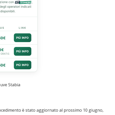
azione con
,
gli operatori indicati
isponibili.
US
LINK
50€
PIÙ INFO
0€
PIÙ INFO
 GRATIS
50€
PIÙ INFO
Juve Stabia
procedimento è stato aggiornato al prossimo 10 giugno,