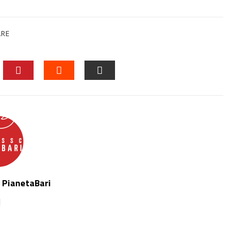
ARE
EDIN
PINTEREST
STUMBLEUPON
EMAIL
 PianetaBari