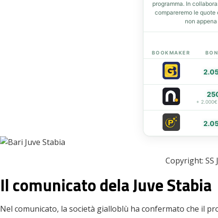
programma. In collabor
compareremo le quote de
t
non appena d
eupon
BOOKMAKER
BON
2.0
25
+ 2.000€
2.0
Copyright: SS 
Il comunicato dela Juve Stabia
Nel comunicato, la società gialloblù ha confermato che il 