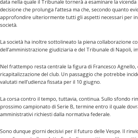
data nella quale il Tribunale tornerà a esaminare la vicenda 
decisione che prolunga l’attesa ma che, secondo quanto evide
approfondire ulteriormente tutti gli aspetti necessari per in
società.
La società ha inoltre sottolineato la piena collaborazione c
dell’amministrazione giudiziaria e del Tribunale di Napoli, 
Nel frattempo resta centrale la figura di Francesco Agnello, c
ricapitalizzazione del club. Un passaggio che potrebbe incid
valutati nell’udienza fissata per il 10 giugno.
La corsa contro il tempo, tuttavia, continua. Sullo sfondo rim
prossimo campionato di Serie B, termine entro il quale dovra
amministrativi richiesti dalla normativa federale.
Sono dunque giorni decisivi per il futuro delle Vespe. Il ri