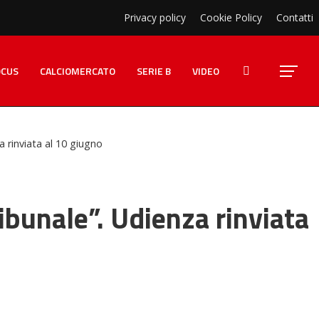
Privacy policy
Cookie Policy
Contatti
OCUS
CALCIOMERCATO
SERIE B
VIDEO
a rinviata al 10 giugno
ribunale”. Udienza rinviata