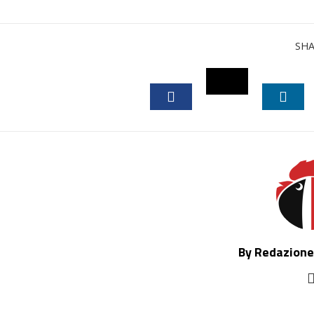
SH
TWITTER
FACEBOOK
LINK
By Redazione