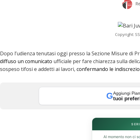
Re
Copyright: SS
Dopo l’udienza tenutasi oggi presso la Sezione Misure di Pr
diffuso un comunicato
ufficiale per fare chiarezza sulla deli
sospeso tifosi e addetti ai lavori,
confermando le indiscrezio
Aggiungi Pian
G
tuoi prefer
k
SERI
Al momento non ci so