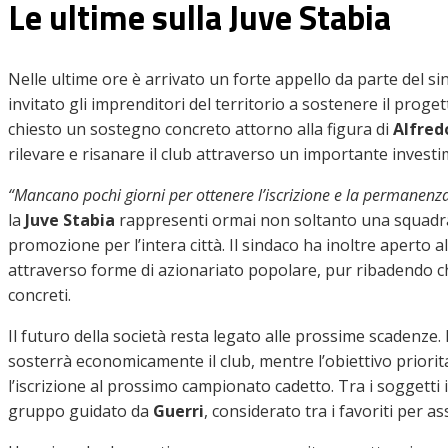
Le ultime sulla Juve Stabia
Nelle ultime ore è arrivato un forte appello da parte del si
invitato gli imprenditori del territorio a sostenere il progett
chiesto un sostegno concreto attorno alla figura di
Alfred
rilevare e risanare il club attraverso un importante invest
“Mancano pochi giorni per ottenere l’iscrizione e la permanenza
la
Juve Stabia
rappresenti ormai non soltanto una squadra d
promozione per l’intera città. Il sindaco ha inoltre aperto al
attraverso forme di azionariato popolare, pur ribadendo ch
concreti.
Il futuro della società resta legato alle prossime scadenze.
sosterrà economicamente il club, mentre l’obiettivo prioritar
l’iscrizione al prossimo campionato cadetto. Tra i soggetti i
gruppo guidato da
Guerri
, considerato tra i favoriti per as