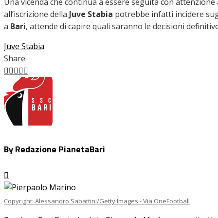
Una vicenda che continua a essere seguita con attenzione a
all’iscrizione della
Juve Stabia
potrebbe infatti incidere sugl
a
Bari
, attende di capire quali saranno le decisioni definiti
Juve Stabia
Share
Facebook
Twitter
LinkedIn
Pinterest
Stumbleupon
Email
By Redazione PianetaBari
Copyright: Alessandro Sabattini/Getty Images - Via OneFootball