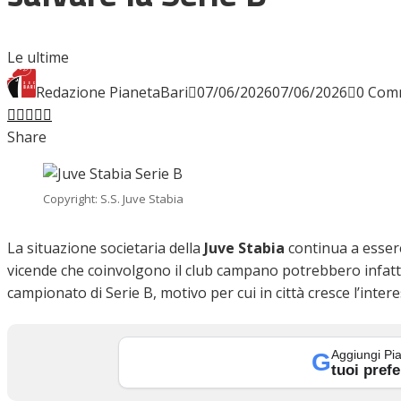
INTERVISTE
Le ultime
Redazione PianetaBari
07/06/2026
07/06/2026
0 Com
Facebook
Twitter
LinkedIn
Pinterest
Stumbleupon
Email
FOCUS
Share
CALCIOMERCATO
Copyright: S.S. Juve Stabia
La situazione societaria della
Juve Stabia
continua a esser
vicende che coinvolgono il club campano potrebbero infatti
SERIE B
campionato di Serie B, motivo per cui in città cresce l’inter
Aggiungi Pia
G
VIDEO
tuoi prefe