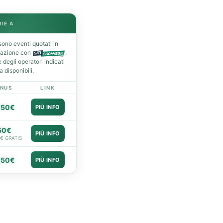
RIE A
ono eventi quotati in
razione con
,
degli operatori indicati
 disponibili.
NUS
LINK
050€
PIÙ INFO
50€
PIÙ INFO
0€ GRATIS
050€
PIÙ INFO