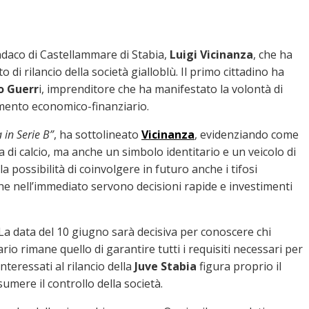
ndaco di Castellammare di Stabia,
Luigi Vicinanza
, che ha
o di rilancio della società gialloblù. Il primo cittadino ha
o Guerr
i, imprenditore che ha manifestato la volontà di
imento economico-finanziario.
 in Serie B”
, ha sottolineato
Vicinanza
, evidenziando come
i calcio, ma anche un simbolo identitario e un veicolo di
la possibilità di coinvolgere in futuro anche i tifosi
e nell’immediato servono decisioni rapide e investimenti
 La data del 10 giugno sarà decisiva per conoscere chi
io rimane quello di garantire tutti i requisiti necessari per
nteressati al rilancio della
Juve Stabia
figura proprio il
sumere il controllo della società.