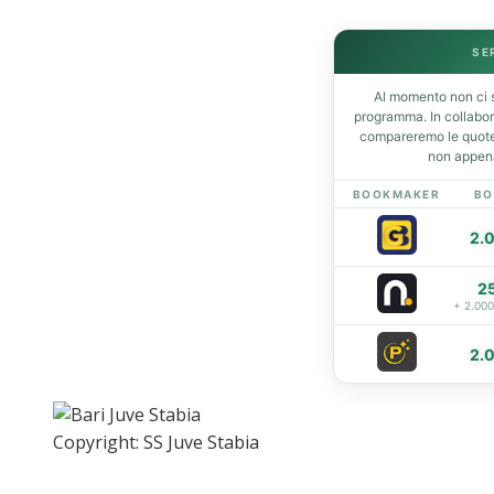
SE
Home
Al momento non ci s
News
programma. In collabo
Amarcord
compareremo le quote 
non appena
Ex
L’avversario
BOOKMAKER
BO
Giovanili
2.
Le pagelle
Interviste
2
Focus
+ 2.00
Calciomercato
Serie B
2.
Video
Copyright: SS Juve Stabia