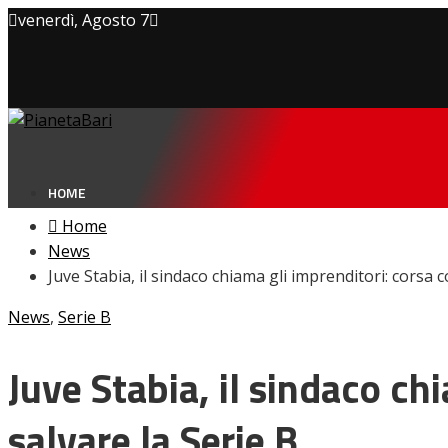
venerdì, Agosto 7
Privacy policy
Cookie Policy
Contatti
HOME
Home
News
Juve Stabia, il sindaco chiama gli imprenditori: corsa 
NEWS
News
,
Serie B
Amarcord
Ex
L’avversario
Juve Stabia, il sindaco ch
Giovanili
Le pagelle
salvare la Serie B