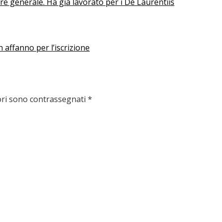
re generale. Ha già lavorato per i De Laurentiis
n affanno per l’iscrizione
ori sono contrassegnati
*