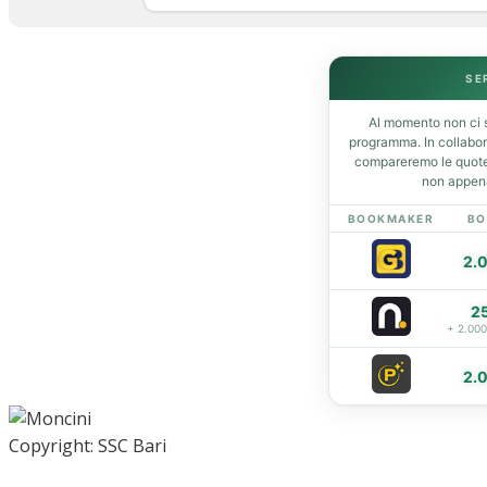
Home
News
SE
Amarcord
Ex
Al momento non ci s
L’avversario
programma. In collabo
compareremo le quote 
Giovanili
non appena
Le pagelle
BOOKMAKER
BO
Interviste
Focus
2.
Calciomercato
Serie B
2
+ 2.00
Video
2.
Copyright: SSC Bari