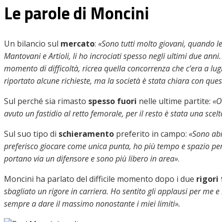
Le parole di Moncini
Un bilancio sul
mercato
:
«Sono tutti molto giovani, quando le
Mantovani e Artioli, li ho incrociati spesso negli ultimi due ann
momento di difficoltà, ricrea quella concorrenza che c’era a lug
riportato alcune richieste, ma la società è stata chiara con que
Sul perché sia rimasto
spesso fuori
nelle ultime partite:
«O
avuto un fastidio al retto femorale, per il resto è stata una scel
Sul suo tipo di
schieramento
preferito in campo:
«Sono abi
preferisco giocare come unica punta, ho più tempo e spazio per
portano via un difensore e sono più libero in area»
.
Moncini ha parlato del difficile momento dopo i due
rigori 
sbagliato un rigore in carriera. Ho sentito gli applausi per me e
sempre a dare il massimo nonostante i miei limiti».