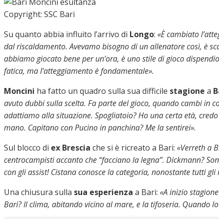
Copyright: SSC Bari
Su quanto abbia influito l’arrivo di
Longo
:
«È cambiato l’atte
dal riscaldamento. Avevamo bisogno di un allenatore così, è s
abbiamo giocato bene per un’ora, è uno stile di gioco dispendios
fatica, ma l’atteggiamento è fondamentale».
Moncini
ha fatto un quadro sulla sua difficile
stagione
a
B
avuto dubbi sulla scelta. Fa parte del gioco, quando cambi in cors
adattiamo alla situazione. Spogliatoio? Ho una certa età, cred
mano. Capitano con Pucino in panchina? Me la sentirei»
.
Sul blocco di
ex Brescia
che si è ricreato a Bari:
«Verreth a B
centrocampisti accanto che “facciano la legna”. Dickmann? Sono
con gli assist! Cistana conosce la categoria, nonostante tutti gl
Una chiusura sulla
sua esperienza
a Bari:
«A inizio stagione
Bari? Il clima, abitando vicino al mare, e la tifoseria. Quando lo