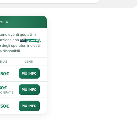
RIE A
ono eventi quotati in
razione con
,
degli operatori indicati
 disponibili.
NUS
LINK
050€
PIÙ INFO
50€
PIÙ INFO
0€ GRATIS
050€
PIÙ INFO