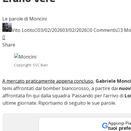
INTERVISTE
Le parole di Moncini
Vito Lotito
03/02/2026
03/02/2026
0 Comments
3 Mi
Facebook
Twitter
LinkedIn
Pinterest
Stumbleupon
Email
FOCUS
Share
CALCIOMERCATO
Copyright: SSC Bari
A mercato praticamente appena concluso
,
Gabriele Monc
temi affrontati dal bomber biancorosso, a partire dai
nuovi
SERIE B
affrontata fin qui dalla squadra. Passando per l’arrivo di
Lo
ultime giornate. Riportiamo di seguito le sue parole.
VIDEO
Aggiungi Pia
G
tuoi prefe