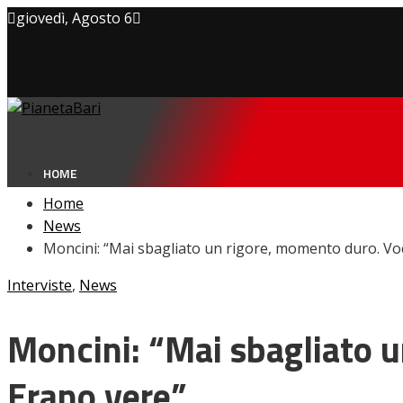
giovedì, Agosto 6
Privacy policy
Cookie Policy
Contatti
HOME
Home
News
Moncini: “Mai sbagliato un rigore, momento duro. Voc
NEWS
Interviste
,
Amarcord
News
Ex
L’avversario
Moncini: “Mai sbagliato u
Giovanili
Le pagelle
Erano vere”