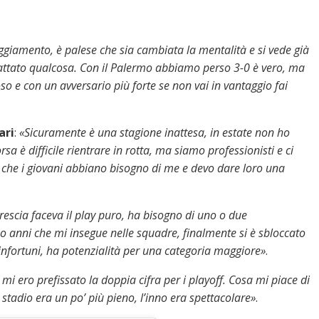
ggiamento, è palese che sia cambiata la mentalità e si vede già
cattato qualcosa. Con il Palermo abbiamo perso 3-0 è vero, ma
o e con un avversario più forte se non vai in vantaggio fai
ari
:
«Sicuramente è una stagione inattesa, in estate non ho
a è difficile rientrare in rotta, ma siamo professionisti e ci
o che i giovani abbiano bisogno di me e devo dare loro una
rescia faceva il play puro, ha bisogno di uno o due
 anni che mi insegue nelle squadre, finalmente si è sbloccato
i infortuni, ha potenzialità per una categoria maggiore»
.
 mi ero prefissato la doppia cifra per i playoff. Cosa mi piace di
 stadio era un po’ più pieno, l’inno era spettacolare»
.