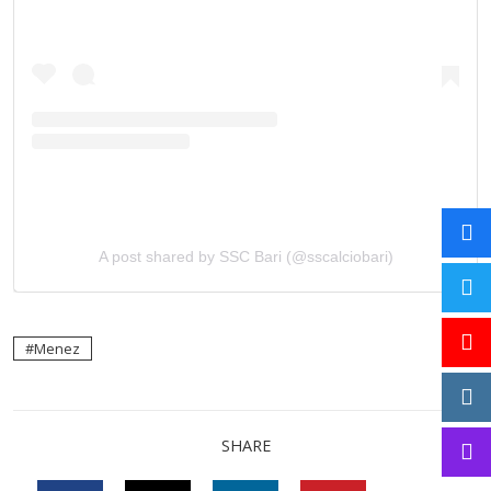
A post shared by SSC Bari (@sscalciobari)
Menez
SHARE