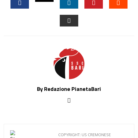
FACEBOOK
LINKEDIN
PINTEREST
STUM
EMAIL
By Redazione PianetaBari
COPYRIGHT: US CREMONESE