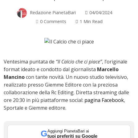
Redazione PianetaBari
04/04/2024
0 Comments
1 Min Read
Ventesima puntata de
“Il Calcio che ci piace”
, l’originale
format ideato e condotto dal giornalista
Marcello
Mancino
con tante novità. Un nuovo studio televisivo,
realizzato presso Giemme Editore con la preziosa
collaborazione della Rc Editing. Diretta streaming dalle
ore 20:30 in più piattaforme social:
pagina Facebook
,
Sportale e Giemme editore.
ok
Aggiungi PianetaBari ai
G
tuoi preferiti su Google