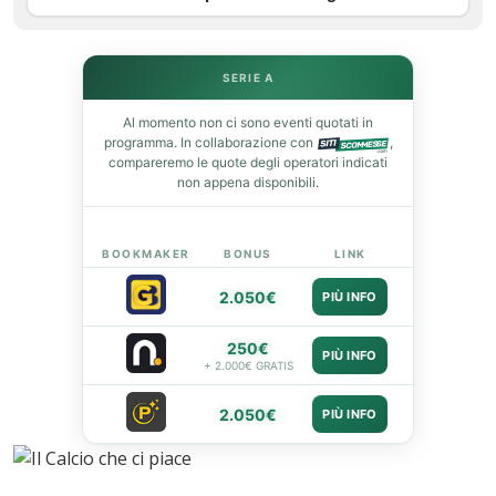
In
SERIE A
st
Al momento non ci sono eventi quotati in
programma. In collaborazione con
,
leupon
compareremo le quote degli operatori indicati
non appena disponibili.
BOOKMAKER
BONUS
LINK
2.050€
PIÙ INFO
250€
PIÙ INFO
+ 2.000€ GRATIS
2.050€
PIÙ INFO