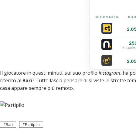
eupon
BOOKMAKER
BON
2.0
25
+ 2.000€
2.0
Il giocatore in questi minuti, sul suo profilo
Instagram
, ha po
riferito al
Bari
? Tutto lascia pensare di sì viste le strette tem
casa appare sempre più remoto.
Bari
Partipilo