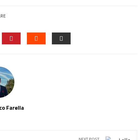
ARE
EDIN
PINTEREST
STUMBLEUPON
EMAIL
o Farella
NEXT POST