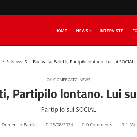
HOME
NEWS
INTERVISTE
F
me
News
Il Bari va su Falletti, Partipilo lontano. Lui sui SOCIAL
CALCIOMERCATO
,
NEWS
tti, Partipilo lontano. Lui
Partipilo sui SOCIAL
Domenico Farella
28/08/2024
0 Comments
1 Min