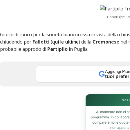
Copyright: IP
Giorni di fuoco per la società biancorossa in vista della chiu
chiudendo per
Falletti
(
qui le ultime
) della
Cremonese
nel 
probabile approdo di
Partipilo
in Puglia.
Aggiungi Pian
G
tuoi prefer
k
SERI
Al momento non ci so
programma. In collabor
compareremo le quote de
t
non appena d