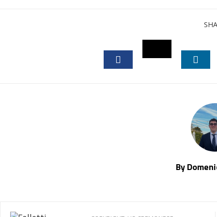
SH
TWITTER
FACEBOOK
LINK
By Domenic