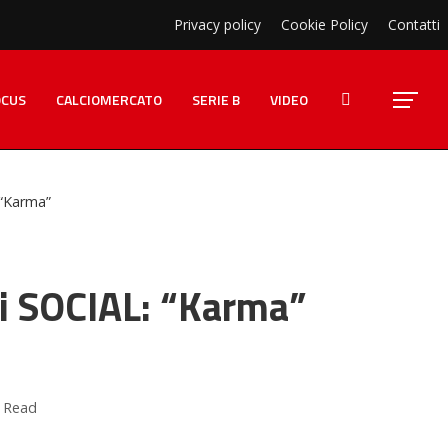
Privacy policy
Cookie Policy
Contatti
OCUS
CALCIOMERCATO
SERIE B
VIDEO
: “Karma”
 sui SOCIAL: “Karma”
 Read