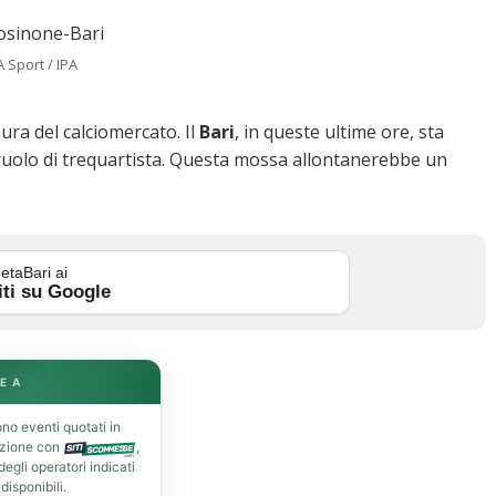
A Sport / IPA
sura del calciomercato. Il
Bari
, in queste ultime ore, sta
ruolo di trequartista. Questa mossa allontanerebbe un
etaBari ai
iti su Google
E A
no eventi quotati in
azione con
,
gli operatori indicati
isponibili.