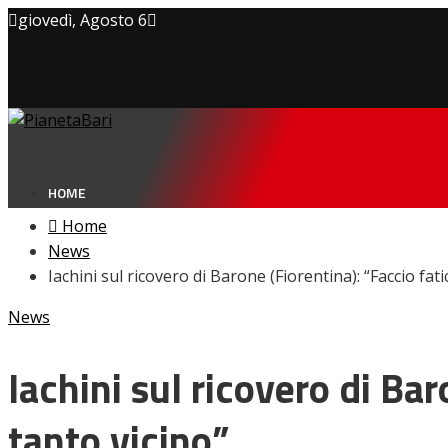
giovedì, Agosto 6
Privacy policy
Cookie Policy
Contatti
HOME
Home
News
Iachini sul ricovero di Barone (Fiorentina): “Faccio fati
NEWS
News
Amarcord
Ex
L’avversario
Iachini sul ricovero di Bar
Giovanili
Le pagelle
tanto vicino”