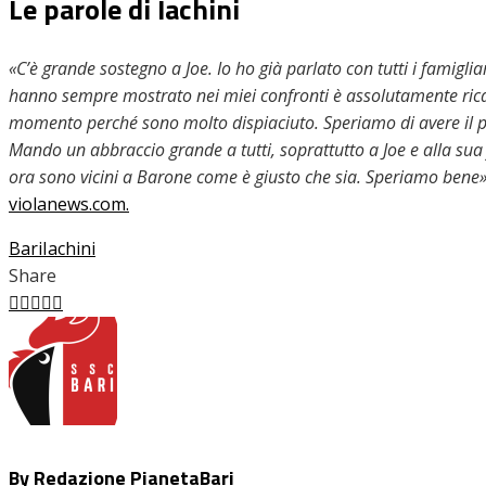
Le parole di Iachini
«C’è grande sostegno a Joe. Io ho già parlato con tutti i famigli
hanno sempre mostrato nei miei confronti è assolutamente rica
momento perché sono molto dispiaciuto. Speriamo di avere il p
Mando un abbraccio grande a tutti, soprattutto a Joe e alla sua fam
ora sono vicini a Barone come è giusto che sia. Speriamo bene
violanews.com.
Bari
Iachini
Share
Facebook
Twitter
LinkedIn
Pinterest
Stumbleupon
Email
By Redazione PianetaBari