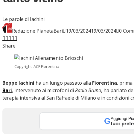
INTERVISTE
Le parole di Iachini
Redazione PianetaBari
19/03/2024
19/03/2024
0 Com
Facebook
Twitter
LinkedIn
Pinterest
Stumbleupon
Email
FOCUS
Share
CALCIOMERCATO
Copyright: ACF Fiorentina
Beppe Iachini
ha un lungo passato alla
Fiorentina
, prima
Bari
, intervenuto ai microfoni di
Radio Bruno
, ha parlato de
SERIE B
terapia intensiva al San Raffaele di Milano e in condizioni cr
Aggiungi Pia
G
VIDEO
tuoi prefe