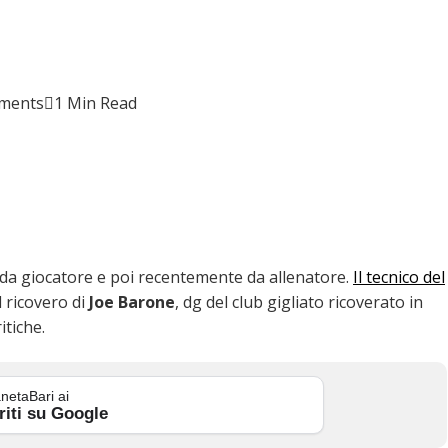
ments
1 Min Read
 da giocatore e poi recentemente da allenatore.
Il tecnico del
l ricovero di
Joe Barone
, dg del club gigliato ricoverato in
itiche.
netaBari ai
riti su Google