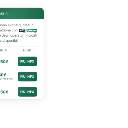
RIE A
ono eventi quotati in
razione con
,
degli operatori indicati
 disponibili.
NUS
LINK
050€
PIÙ INFO
50€
PIÙ INFO
0€ GRATIS
050€
PIÙ INFO