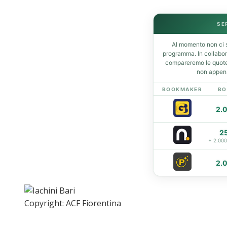
SE
Home
Al momento non ci s
News
programma. In collabo
Amarcord
compareremo le quote 
non appena
Ex
L’avversario
BOOKMAKER
BO
Giovanili
2.
Le pagelle
Interviste
2
Focus
+ 2.00
Calciomercato
Serie B
2.
Video
Copyright: ACF Fiorentina