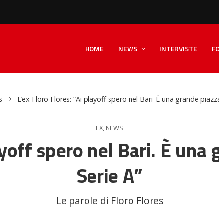
HOME
NEWS
INTERVISTE
F
s
L’ex Floro Flores: “Ai playoff spero nel Bari. È una grande piazza
EX
,
NEWS
ayoff spero nel Bari. È una
Serie A”
Le parole di Floro Flores