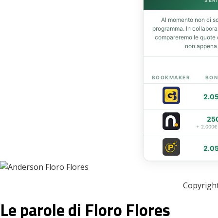
SERI
t
Al momento non ci so
programma. In collabor
compareremo le quote de
eupon
non appena d
BOOKMAKER
BON
2.0
25
+ 2.000€
2.0
Copyright
Le parole di Floro Flores