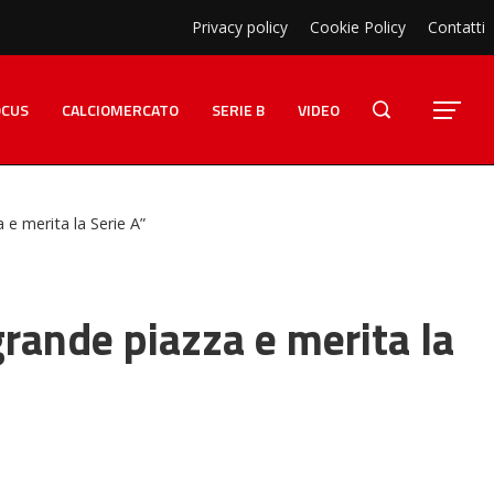
Privacy policy
Cookie Policy
Contatti
OCUS
CALCIOMERCATO
SERIE B
VIDEO
 e merita la Serie A”
 grande piazza e merita la