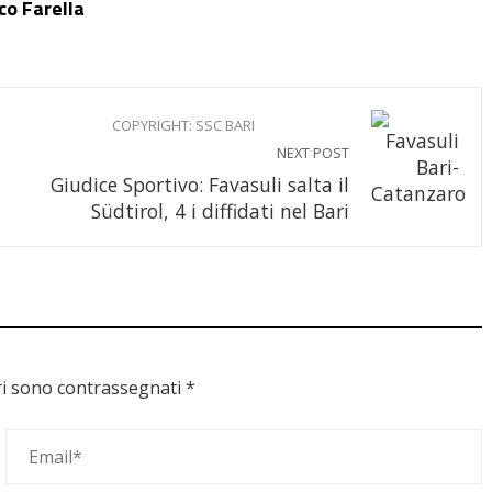
o Farella
COPYRIGHT: SSC BARI
NEXT POST
Giudice Sportivo: Favasuli salta il
Südtirol, 4 i diffidati nel Bari
ri sono contrassegnati
*