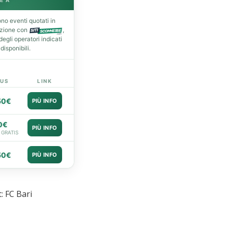
E A
no eventi quotati in
azione con
,
gli operatori indicati
isponibili.
US
LINK
50€
PIÙ INFO
0€
PIÙ INFO
 GRATIS
50€
PIÙ INFO
: FC Bari