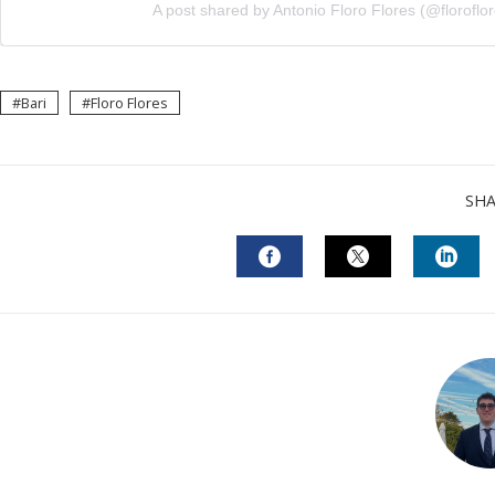
A post shared by Antonio Floro Flores (@floroflore
Bari
Floro Flores
SH
FACEBOOK
TWITTER
LINK