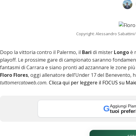
Copyright: Alessandro Sabattini/
Dopo la vittoria contro il Palermo, il
Bari
di mister
Longo
è r
playoff. Le prossime gare di campionato saranno fondamenta
fantasmi di Carrara e siano pronti ad azzannare le zone più al
Floro Flores
, oggi allenatore dell’Under 17 del Benevento, 
tuttomercatoweb.com.
Clicca qui per leggere il FOCUS su Maie
k
Aggiungi Pian
G
tuoi prefer