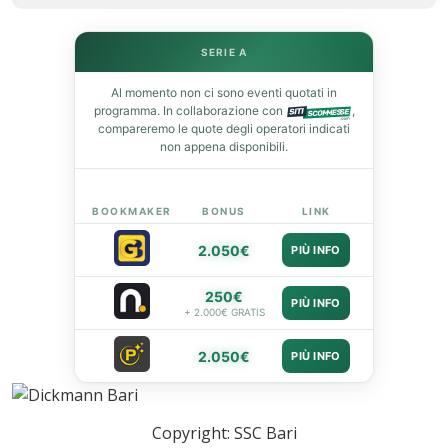
st
SERIE A
leupon
Al momento non ci sono eventi quotati in
programma. In collaborazione con
,
compareremo le quote degli operatori indicati
non appena disponibili.
BOOKMAKER
BONUS
LINK
2.050€
PIÙ INFO
250€
PIÙ INFO
+ 2.000€ GRATIS
2.050€
PIÙ INFO
Copyright: SSC Bari