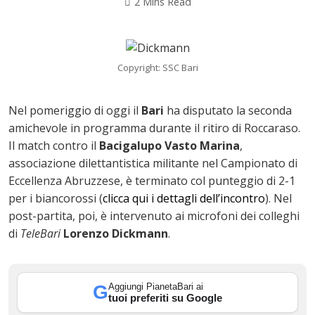
2 Mins Read
Copyright: SSC Bari
Nel pomeriggio di oggi il
Bari
ha disputato la seconda
amichevole in programma durante il ritiro di Roccaraso.
Il match contro il
Bacigalupo Vasto Marina
,
associazione dilettantistica militante nel Campionato di
Eccellenza Abruzzese, è terminato col punteggio di 2-1
per i biancorossi (
clicca qui i dettagli dell’incontro
). Nel
post-partita, poi, è intervenuto ai microfoni dei colleghi
ok
di
TeleBari
Lorenzo Dickmann
.
Aggiungi PianetaBari ai
G
In
tuoi preferiti su Google