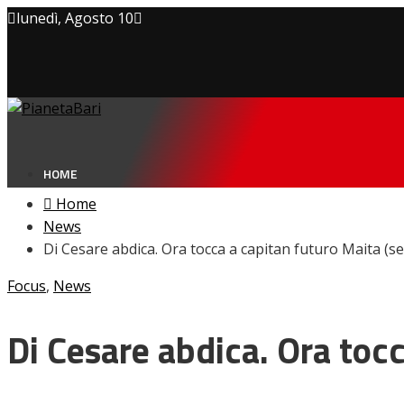
lunedì, Agosto 10
Privacy policy
Cookie Policy
Contatti
HOME
Home
News
Di Cesare abdica. Ora tocca a capitan futuro Maita (se
NEWS
Focus
,
News
Amarcord
Ex
L’avversario
Di Cesare abdica. Ora tocc
Giovanili
Le pagelle