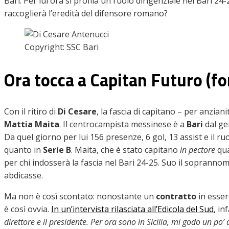
Bari. Per lui ora si profila un ruolo dirigenziale nel Bari 24
raccoglierà l’eredità del difensore romano?
Copyright: SSC Bari
Ora tocca a Capitan Futuro (fo
Con il ritiro di
Di Cesare
, la fascia di capitano – per anzi
Mattia Maita
. Il centrocampista messinese è a
Bari
dal ge
Da quel giorno per lui 156 presenze, 6 gol, 13 assist e il r
quanto in
Serie B
. Maita, che è stato capitano
in pectore
qua
per chi indosserà la fascia nel Bari 24-25. Suo il soprannom
abdicasse.
Ma non è così scontato: nonostante un
contratto
in esser
è così ovvia.
In un’intervista rilasciata all’Edicola del Sud
, in
direttore e il presidente. Per ora sono in Sicilia, mi godo un po