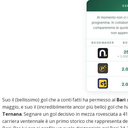
SE
Al momento non ci s
Home
programma. In collabo
News
compareremo le quote 
non appena
Amarcord
Ex
BOOKMAKER
BO
L’avversario
2
Giovanili
+ 2.00
Le pagelle
2.
Interviste
Focus
2.
Calciomercato
Serie B
Video
Suo il (bellissimo) gol che a conti fatti ha permesso al
Bari
d
maggio, e suo il (incredibilmente ancor più bello) gol che ha
Ternana
. Segnare un gol decisivo in mezza rovesciata a 41
carriera ventennale è un primo storico che rappresenta d