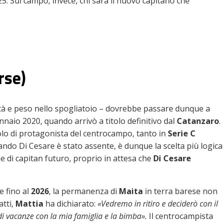
-25. Sul campo, invece, chi sarà il nuovo capitano che
rse)
anità e peso nello spogliatoio – dovrebbe passare dunque a
nnaio 2020, quando arrivò a titolo definitivo dal
Catanzaro
.
uolo di protagonista del centrocampo, tanto in
Serie C
ndo Di Cesare è stato assente, è dunque la scelta più logica
e di capitan futuro, proprio in attesa che
Di Cesare
e fino al
2026
, la permanenza di
Maita
in terra barese non
fatti,
Mattia
ha dichiarato:
«Vedremo in ritiro e deciderò con il
’ di vacanze con la mia famiglia e la bimba».
Il centrocampista