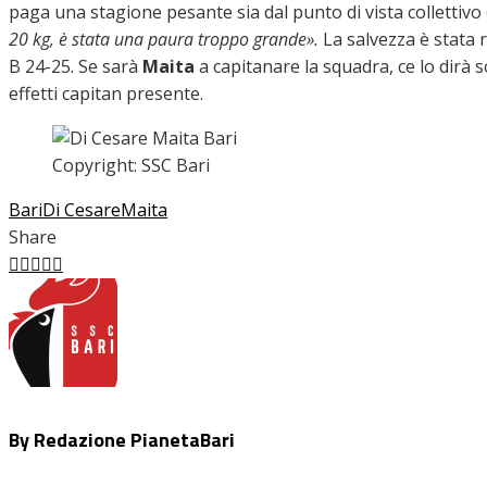
paga una stagione pesante sia dal punto di vista collettivo
20 kg, è stata una paura troppo grande».
La salvezza è stata
B 24-25. Se sarà
Maita
a capitanare la squadra, ce lo dirà so
effetti capitan presente.
Copyright: SSC Bari
Bari
Di Cesare
Maita
Share
Facebook
Twitter
LinkedIn
Pinterest
Stumbleupon
Email
By Redazione PianetaBari