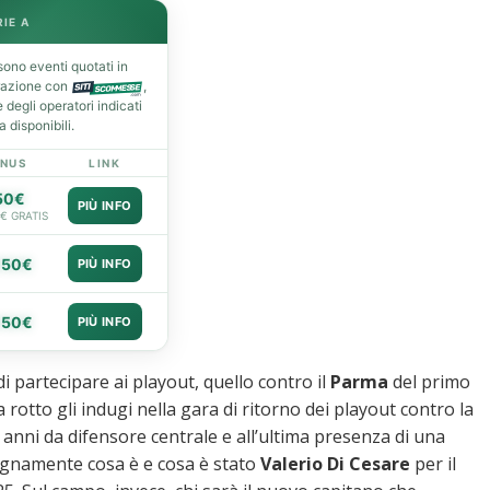
RIE A
ono eventi quotati in
razione con
,
degli operatori indicati
 disponibili.
NUS
LINK
50€
PIÙ INFO
0€ GRATIS
050€
PIÙ INFO
050€
PIÙ INFO
i partecipare ai playout, quello contro il
Parma
del primo
 rotto gli indugi nella gara di ritorno dei playout contro la
 anni da difensore centrale e all’ultima presenza di una
egnamente cosa è e cosa è stato
Valerio Di Cesare
per il