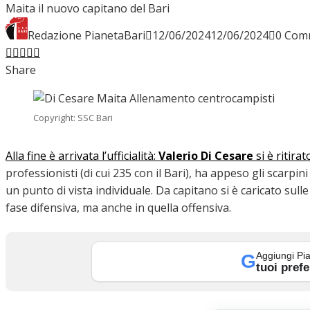
Maita il nuovo capitano del Bari
INTERVISTE
Redazione PianetaBari
12/06/2024
12/06/2024
0 Com
Facebook
Twitter
LinkedIn
Pinterest
Stumbleupon
Email
Share
FOCUS
Copyright: SSC Bari
CALCIOMERCATO
Alla fine è arrivata l’ufficialità:
Valerio Di Cesare
si è ritirat
professionisti (di cui 235 con il Bari), ha appeso gli scarpi
un punto di vista individuale. Da capitano si è caricato sull
fase difensiva, ma anche in quella offensiva.
SERIE B
Aggiungi Pia
G
tuoi prefe
VIDEO