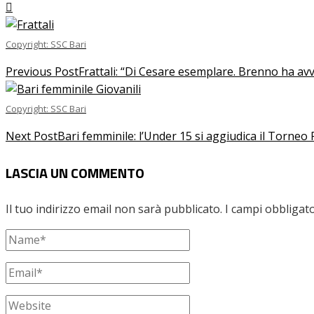
Copyright: SSC Bari
Previous Post
Frattali: “Di Cesare esemplare. Brenno ha avv
Copyright: SSC Bari
Next Post
Bari femminile: l’Under 15 si aggiudica il Torneo
LASCIA UN COMMENTO
Il tuo indirizzo email non sarà pubblicato.
I campi obbligat