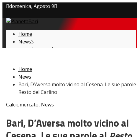
domenica, Agosto 9
Privacy policy
Home
Cookie Policy
News
Amarcord
Contatti
Ex
L’avversario
Home
Giovanili
News
Le pagelle
Bari, D’Aversa molto vicino al Cesena. Le sue parole 
Interviste
Resto del Carlino
Focus
Calciomercato
Calciomercato
,
News
Serie B
Video
Bari, D’Aversa molto vicino al
Cesena. Le sue parole al
Resto