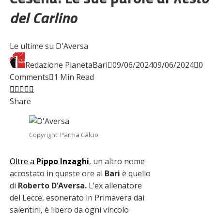
del Carlino
Le ultime su D'Aversa
Redazione PianetaBari
09/06/2024
09/06/2024
0
Comments
1 Min Read
Facebook
Twitter
LinkedIn
Pinterest
Stumbleupon
Email
Share
Copyright: Parma Calcio
Oltre a
Pippo Inzaghi
, un altro nome
accostato in queste ore al
Bari
è quello
di
Roberto D’Aversa.
L’ex allenatore
del Lecce, esonerato in Primavera dai
salentini, è libero da ogni vincolo