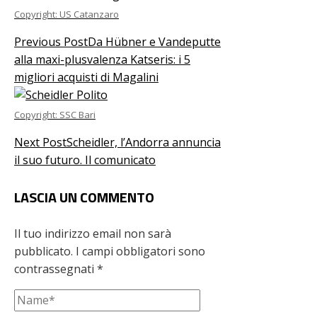
Copyright: US Catanzaro
Previous Post
Da Hübner e Vandeputte
alla maxi-plusvalenza Katseris: i 5
migliori acquisti di Magalini
Copyright: SSC Bari
Next Post
Scheidler, l’Andorra annuncia
il suo futuro. Il comunicato
LASCIA UN COMMENTO
Il tuo indirizzo email non sarà
pubblicato.
I campi obbligatori sono
contrassegnati
*