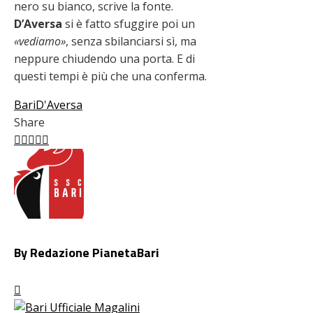
nero su bianco, scrive la fonte.
D’Aversa
si è fatto sfuggire poi un
«vediamo»
, senza sbilanciarsi sì, ma
neppure chiudendo una porta. E di
questi tempi è più che una conferma.
Bari
D'Aversa
Share
Facebook
Twitter
LinkedIn
Pinterest
Stumbleupon
Email
By Redazione PianetaBari