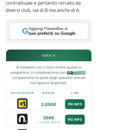
contrattuale e pertanto cercato da
diversi club, sia di B ma anche di A.
Aggiungi PianetaBari ai
G
tuoi preferiti su Google
SERIE A
Al momento non ci sono eventi quotati in
programma. In collaborazione con
,
compareremo le quote degli operatori indicati
non appena disponibili.
BOOKMAKER
BONUS
LINK
2.050€
PIÙ INFO
250€
PIÙ INFO
+ 2.000€ GRATIS